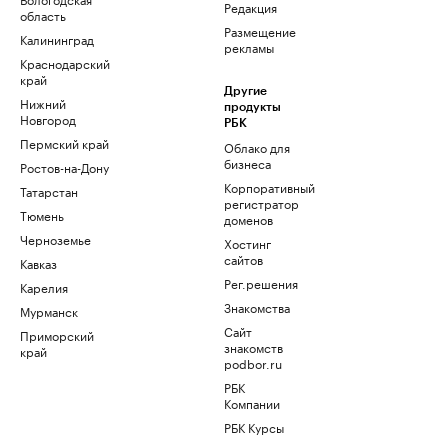
Редакция
область
Размещение
Калининград
рекламы
Краснодарский
край
Другие
Нижний
продукты
Новгород
РБК
Пермский край
Облако для
бизнеса
Ростов-на-Дону
Корпоративный
Татарстан
регистратор
Тюмень
доменов
Черноземье
Хостинг
сайтов
Кавказ
Рег.решения
Карелия
Знакомства
Мурманск
Сайт
Приморский
знакомств
край
podbor.ru
РБК
Компании
РБК Курсы