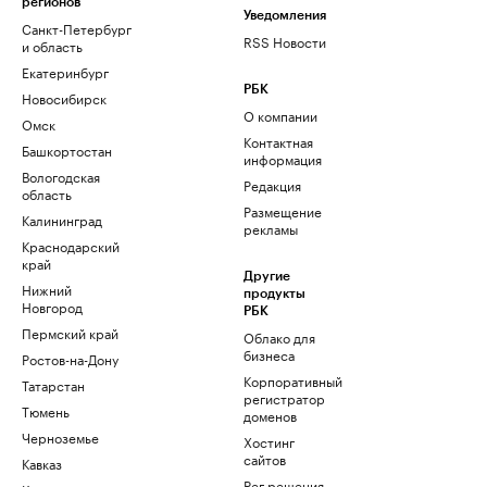
регионов
Уведомления
Санкт-Петербург
RSS Новости
и область
Екатеринбург
РБК
Новосибирск
О компании
Омск
Контактная
Башкортостан
информация
Вологодская
Редакция
область
Размещение
Калининград
рекламы
Краснодарский
край
Другие
Нижний
продукты
Новгород
РБК
Пермский край
Облако для
бизнеса
Ростов-на-Дону
Корпоративный
Татарстан
регистратор
Тюмень
доменов
Черноземье
Хостинг
сайтов
Кавказ
Рег.решения