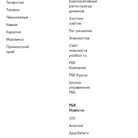
Корпоративный
Татарстан
регистратор
Тюмень
доменов
Черноземье
Хостинг
сайтов
Кавказ
Рег.решения
Карелия
Знакомства
Мурманск
Сайт
Приморский
знакомств
край
podbor.ru
РБК
Компании
РБК Курсы
Школа
управления
РБК
РБК
Новости
iOS
Android
AppGallery