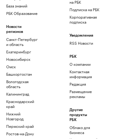
на РБК
База знаний
Подписка на РБК
РБК Образование
Корпоративная
подписка
Новости
регионов
Уведомления
Санкт-Петербург
RSS Новости
и область
Екатеринбург
РБК
Новосибирск
О компании
Омск
Контактная
Башкортостан
информация
Вологодская
Редакция
область
Размещение
Калининград
рекламы
Краснодарский
край
Другие
Нижний
продукты
Новгород
РБК
Пермский край
Облако для
бизнеса
Ростов-на-Дону