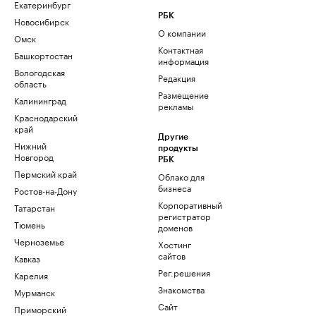
Екатеринбург
РБК
Новосибирск
О компании
Омск
Контактная
Башкортостан
информация
Вологодская
Редакция
область
Размещение
Калининград
рекламы
Краснодарский
край
Другие
Нижний
продукты
Новгород
РБК
Пермский край
Облако для
бизнеса
Ростов-на-Дону
Корпоративный
Татарстан
регистратор
Тюмень
доменов
Черноземье
Хостинг
сайтов
Кавказ
Рег.решения
Карелия
Знакомства
Мурманск
Сайт
Приморский