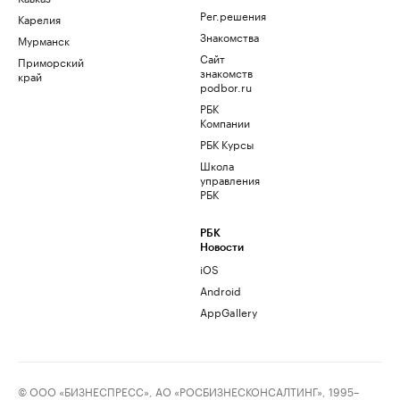
Рег.решения
Карелия
Знакомства
Мурманск
Сайт
Приморский
знакомств
край
podbor.ru
РБК
Компании
РБК Курсы
Школа
управления
РБК
РБК
Новости
iOS
Android
AppGallery
© ООО «БИЗНЕСПРЕСС», АО «РОСБИЗНЕСКОНСАЛТИНГ», 1995–