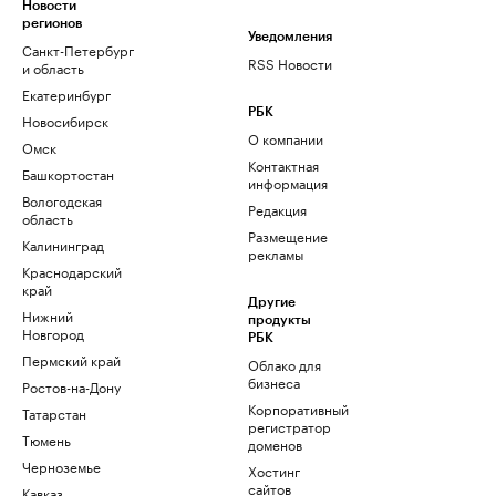
Новости
регионов
Уведомления
Санкт-Петербург
RSS Новости
и область
Екатеринбург
РБК
Новосибирск
О компании
Омск
Контактная
Башкортостан
информация
Вологодская
Редакция
область
Размещение
Калининград
рекламы
Краснодарский
край
Другие
Нижний
продукты
Новгород
РБК
Пермский край
Облако для
бизнеса
Ростов-на-Дону
Корпоративный
Татарстан
регистратор
Тюмень
доменов
Черноземье
Хостинг
сайтов
Кавказ