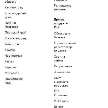
область
Размещение
Калининград
рекламы
Краснодарский
край
Другие
Нижний
продукты
Новгород
РБК
Пермский край
Облако для
бизнеса
Ростов-на-Дону
Корпоративный
Татарстан
регистратор
Тюмень
доменов
Черноземье
Хостинг
сайтов
Кавказ
Рег.решения
Карелия
Знакомства
Мурманск
Сайт
Приморский
знакомств
край
podbor.ru
РБК
Компании
РБК Курсы
Школа