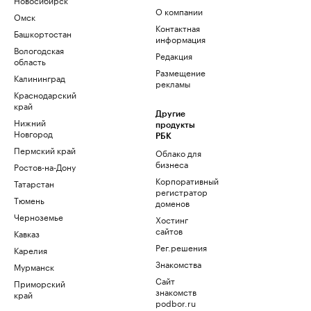
О компании
Омск
Контактная
Башкортостан
информация
Вологодская
Редакция
область
Размещение
Калининград
рекламы
Краснодарский
край
Другие
Нижний
продукты
Новгород
РБК
Пермский край
Облако для
бизнеса
Ростов-на-Дону
Корпоративный
Татарстан
регистратор
Тюмень
доменов
Черноземье
Хостинг
сайтов
Кавказ
Рег.решения
Карелия
Знакомства
Мурманск
Сайт
Приморский
знакомств
край
podbor.ru