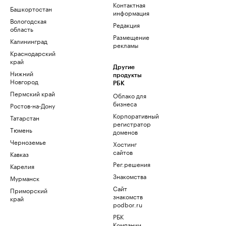
Контактная
Башкортостан
информация
Вологодская
Редакция
область
Размещение
Калининград
рекламы
Краснодарский
край
Другие
Нижний
продукты
Новгород
РБК
Пермский край
Облако для
бизнеса
Ростов-на-Дону
Корпоративный
Татарстан
регистратор
Тюмень
доменов
Черноземье
Хостинг
сайтов
Кавказ
Рег.решения
Карелия
Знакомства
Мурманск
Сайт
Приморский
знакомств
край
podbor.ru
РБК
Компании