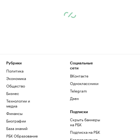
Рубрики
Социальные
сети
Политика
ВКонтакте
Экономика
Одноклассники
Общество
Telegram
Бизнес
Дзен
Технологии и
медиа
Финансы
Подписки
Скрыть баннеры
Биографии
на РБК
База знаний
Подписка на РБК
РБК Образование
Корпоративная