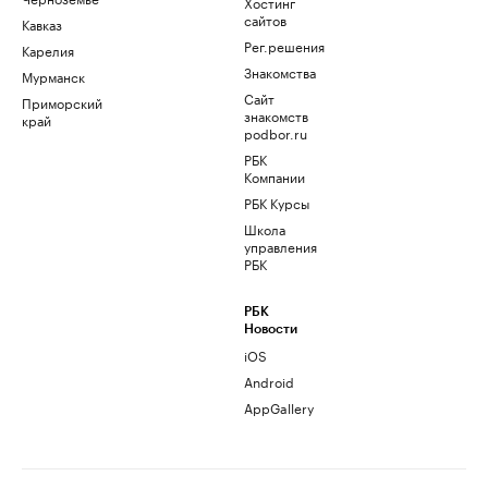
Хостинг
сайтов
Кавказ
Рег.решения
Карелия
Знакомства
Мурманск
Сайт
Приморский
знакомств
край
podbor.ru
РБК
Компании
РБК Курсы
Школа
управления
РБК
РБК
Новости
iOS
Android
AppGallery