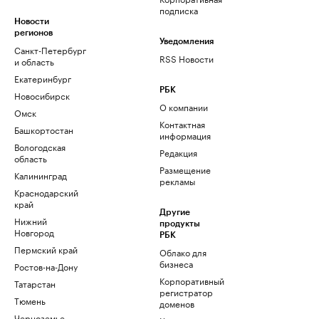
подписка
Новости
регионов
Уведомления
Санкт-Петербург
RSS Новости
и область
Екатеринбург
РБК
Новосибирск
О компании
Омск
Контактная
Башкортостан
информация
Вологодская
Редакция
область
Размещение
Калининград
рекламы
Краснодарский
край
Другие
Нижний
продукты
Новгород
РБК
Пермский край
Облако для
бизнеса
Ростов-на-Дону
Корпоративный
Татарстан
регистратор
Тюмень
доменов
Черноземье