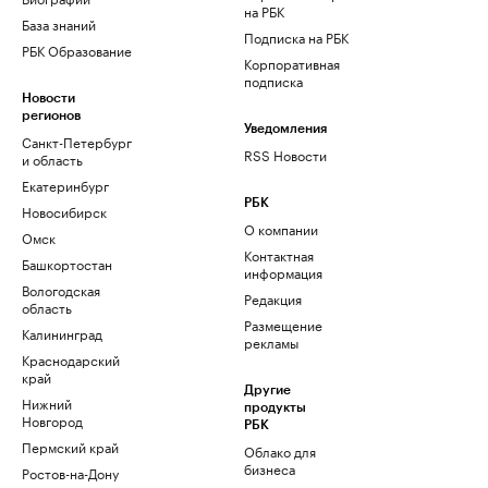
на РБК
База знаний
Подписка на РБК
РБК Образование
Корпоративная
подписка
Новости
регионов
Уведомления
Санкт-Петербург
RSS Новости
и область
Екатеринбург
РБК
Новосибирск
О компании
Омск
Контактная
Башкортостан
информация
Вологодская
Редакция
область
Размещение
Калининград
рекламы
Краснодарский
край
Другие
Нижний
продукты
Новгород
РБК
Пермский край
Облако для
бизнеса
Ростов-на-Дону