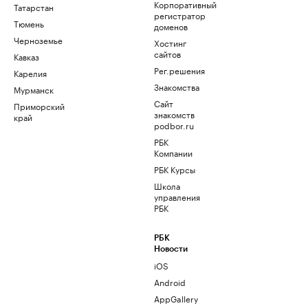
Корпоративный
Татарстан
регистратор
Тюмень
доменов
Черноземье
Хостинг
сайтов
Кавказ
Рег.решения
Карелия
Знакомства
Мурманск
Сайт
Приморский
знакомств
край
podbor.ru
РБК
Компании
РБК Курсы
Школа
управления
РБК
РБК
Новости
iOS
Android
AppGallery