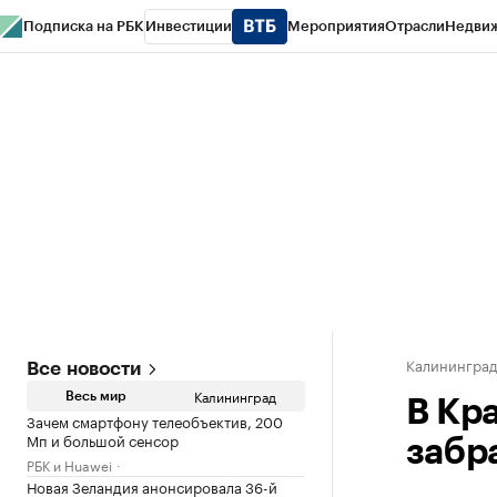
Подписка на РБК
Инвестиции
Мероприятия
Отрасли
Недви
РБК Life
Тренды
Визионеры
Национальные проекты
Город
Стиль
Кр
Спецпроекты СПб
Конференции СПб
Спецпроекты
Проверка конт
Калинингра
Все новости
Калининград
Весь мир
В Кр
Зачем смартфону телеобъектив, 200
Мп и большой сенсор
забр
РБК и Huawei
Новая Зеландия анонсировала 36-й