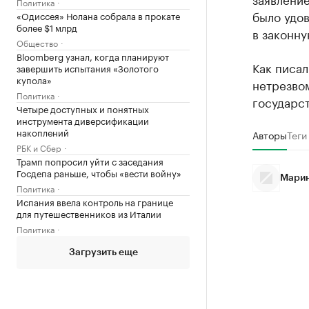
Политика
было удо
«Одиссея» Нолана собрала в прокате
более $1 млрд
в законну
Общество
Bloomberg узнал, когда планируют
Как писал
завершить испытания «Золотого
купола»
нетрезво
Политика
государст
Четыре доступных и понятных
инструмента диверсификации
накоплений
Авторы
Теги
РБК и Сбер
Трамп попросил уйти с заседания
Госдепа раньше, чтобы «вести войну»
Марин
Политика
Испания ввела контроль на границе
для путешественников из Италии
Политика
Загрузить еще