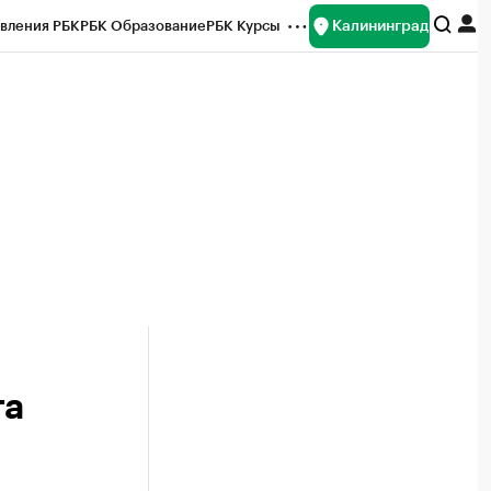
Калининград
вления РБК
РБК Образование
РБК Курсы
рейтинги
Франшизы
Газета
ок наличной валюты
та