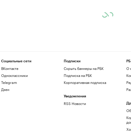
Социальные сети
Подписки
РБ
ВКонтакте
Скрыть баннеры на РБК
О 
Одноклассники
Подписка на РБК
Ко
Telegram
Корпоративная подписка
Ре
Дзен
Ра
Уведомления
RSS Новости
Др
Об
Ко
до
Хо