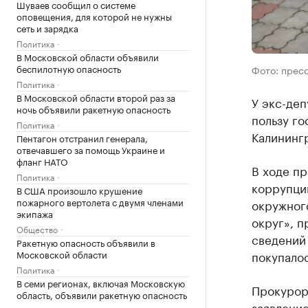
Шуваев сообщил о системе
оповещения, для которой не нужны
сеть и зарядка
Политика
В Московской области объявили
беспилотную опасность
Фото: прес
Политика
В Московской области второй раз за
У экс-деп
ночь объявили ракетную опасность
пользу г
Политика
Калинингр
Пентагон отстранил генерала,
отвечавшего за помощь Украине и
фланг НАТО
В ходе пр
Политика
коррупции
В США произошло крушение
пожарного вертолета с двумя членами
окружног
экипажа
округ», п
Общество
сведений 
Ракетную опасность объявили в
Московской области
покупалос
Политика
В семи регионах, включая Московскую
Прокурор
область, объявили ракетную опасность
заявление