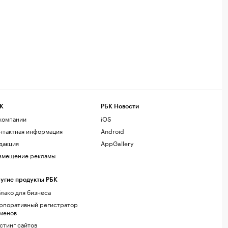
К
РБК Новости
компании
iOS
нтактная информация
Android
дакция
AppGallery
змещение рекламы
угие продукты РБК
лако для бизнеса
рпоративный регистратор
менов
стинг сайтов