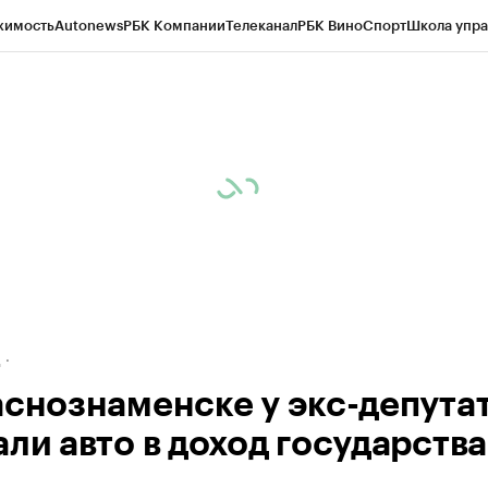
жимость
Autonews
РБК Компании
Телеканал
РБК Вино
Спорт
Школа упра
ипто
РБК Бизнес-среда
Дискуссионный клуб
Исследования
Кредитные 
рагентов
Политика
Экономика
Бизнес
Технологии и медиа
Финансы
Рын
д
аснознаменске у экс-депута
али авто в доход государства