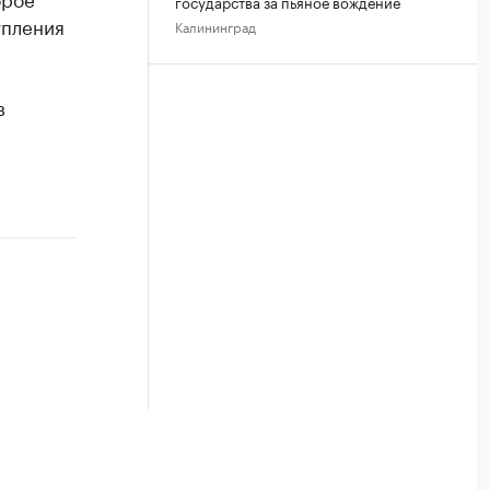
государства за пьяное вождение
упления
Калининград
в