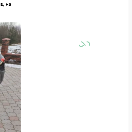
в, на