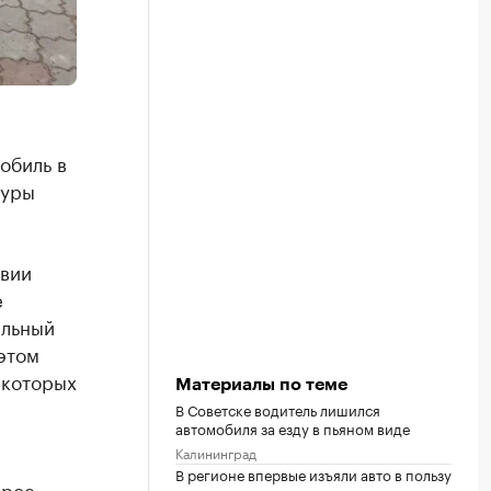
обиль в
туры
твии
е
альный
этом
 которых
Материалы по теме
В Советске водитель лишился
автомобиля за езду в пьяном виде
Калининград
В регионе впервые изъяли авто в пользу
орое