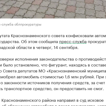
с-служба облпрокуратуры
утата Краснознаменского совета конфисковали автом
осударства. Об этом сообщила
пресс-служба
прокура
адской области в четверг, 14 сентября.
оверки исполнения законодательства о противодейс
 было установлено, что фигурант, находясь в состав
о Совета депутатов МО «Краснознаменский муницип
риобрел автомобиль стоимостью 1,6 млн рублей. При 
о законности источников получения средств, за счет
ь транспортное средство, он предоставить не смог.
 Краснознаменского района направил в суд исковое
 об обращении автомобиля в доход государства, кот