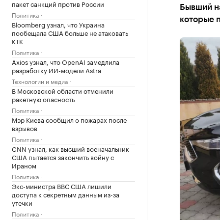
пакет санкций против России
Бывший на
Политика
которые 
Bloomberg узнал, что Украина
пообещала США больше не атаковать
КТК
Политика
Axios узнал, что OpenAI замедлила
разработку ИИ-модели Astra
Технологии и медиа
В Московской области отменили
ракетную опасность
Политика
Мэр Киева сообщил о пожарах после
взрывов
Политика
CNN узнал, как высший военачальник
США пытается закончить войну с
Ираном
Политика
Экс-министра ВВС США лишили
доступа к секретным данным из-за
утечки
Политика