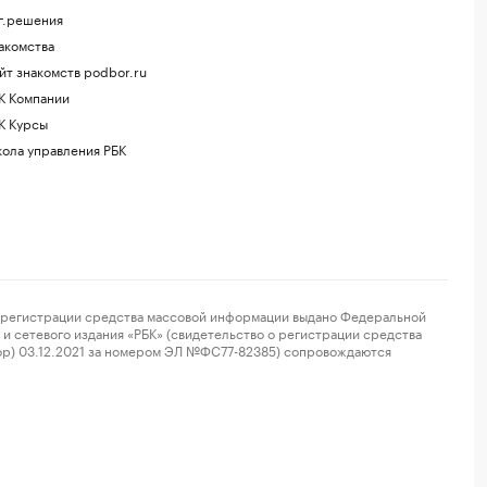
г.решения
акомства
йт знакомств podbor.ru
К Компании
К Курсы
ола управления РБК
регистрации средства массовой информации выдано Федеральной
и сетевого издания «РБК» (свидетельство о регистрации средства
ор) 03.12.2021 за номером ЭЛ №ФС77-82385) сопровождаются