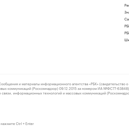
Ре
Зн
Са
РБ
РБ
Шк
ения и материалы информационного агентства «РБК» (свидетельство о 
овых коммуникаций (Роскомнадзор) 09.12.2015 за номером ИА №ФС77-63848) 
 связи, информационных технологий и массовых коммуникаций (Роскомнадз
нажмите Ctrl + Enter