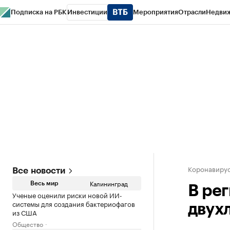
Подписка на РБК
Инвестиции
Мероприятия
Отрасли
Недви
РБК Life
Тренды
Визионеры
Национальные проекты
Город
Стиль
Кр
Спецпроекты СПб
Конференции СПб
Спецпроекты
Проверка конт
Коронавирус
Все новости
Калининград
Весь мир
В ре
Ученые оценили риски новой ИИ-
системы для создания бактериофагов
двух
из США
Общество