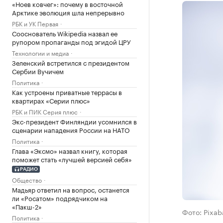
«Ноев ковчег»: почему в восточной
Арктике эволюция шла непрерывно
РБК и УК Первая
Сооснователь Wikipedia назвал ее
рупором пропаганды под эгидой ЦРУ
Технологии и медиа
Зеленский встретился с президентом
Сербии Вучичем
Политика
Как устроены приватные террасы в
квартирах «Серии плюс»
РБК и ПИК Серия плюс
Экс-президент Финляндии усомнился в
сценарии нападения России на НАТО
Политика
Глава «Эксмо» назвал книгу, которая
поможет стать «лучшей версией себя»
РАДИО
Общество
Мадьяр ответил на вопрос, останется
ли «Росатом» подрядчиком на
«Пакш-2»
Фото: Pixab
Политика