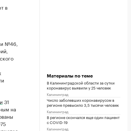
т в
 и №46,
ий,
ского
х
Материалы по теме
ти
В Калининградской области за сутки
коронавирус выявили у 25 человек
Калининград
Число заболевших коронавирусом в
и
31
регионе превысило 3,5 тысячи человек
ным на
Калининград
ованы
В регионе скончался еще один пациент
с COVID-19
975
Калининград
стаются