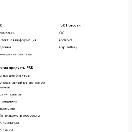
К
РБК Новости
компании
iOS
нтактная информация
Android
дакция
AppGallery
змещение рекламы
угие продукты РБК
лако для бизнеса
рпоративный регистратор
менов
стинг сайтов
г.решения
акомства
йт знакомств podbor.ru
К Компании
К Курсы