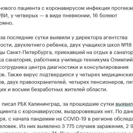
1 нового пациента с коронавирусом инфекция протекае
ВИ, у четверых — в виде пневмонии, 16 болеют
омно.
за последние сутки выявили у директора агентства
ости, двухлетнего ребенка, двух учащихся школ №18
ы Санкт-Петербурга, приехавшей на отдых в санатор
ка санатория, работника училища-техникума Олимпий
сотрудника центра диагностики и консультирования
ов. Также вирус подтвердился у четырех медицински
в, двух правоохранителей, четырех пенсионеров, пя
их и восьми безработных жителей области.
е писал РБК Калининград, за прошедшие сутки
выявил
циента с коронавирусом, выздоровевших нет. По дан
ря, с начала пандемии на COVID-19 в регионе обслед
еловек. Из них выявлено 3 775 случаев заражения, 2 
выздоровели, умерли 74. Под наблюдением медиков о