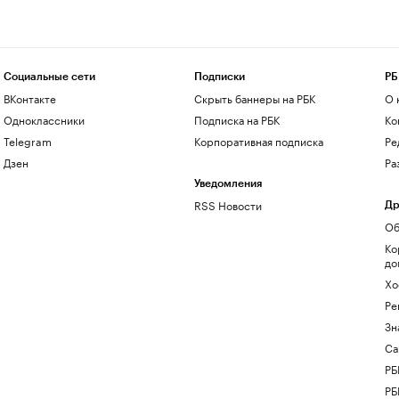
Социальные сети
Подписки
РБ
ВКонтакте
Скрыть баннеры на РБК
О 
Одноклассники
Подписка на РБК
Ко
Telegram
Корпоративная подписка
Ре
Дзен
Ра
Уведомления
RSS Новости
Др
Об
Ко
до
Хо
Ре
Зн
Са
РБ
РБ