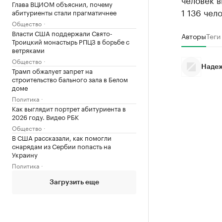
Глава ВЦИОМ объяснил, почему
1 136 чел
абитуриенты стали прагматичнее
Общество
Власти США поддержали Свято-
Авторы
Теги
Троицкий монастырь РПЦЗ в борьбе с
ветряками
Общество
Надеж
Трамп обжалует запрет на
строительство бального зала в Белом
доме
Политика
Как выглядит портрет абитуриента в
2026 году. Видео РБК
Общество
В США рассказали, как помогли
снарядам из Сербии попасть на
Украину
Политика
Загрузить еще