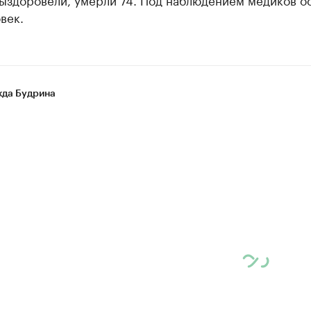
овек.
да Будрина