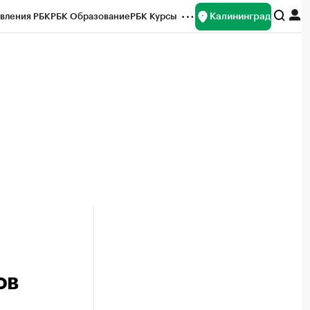
Калининград
вления РБК
РБК Образование
РБК Курсы
рейтинги
Франшизы
Газета
ок наличной валюты
ов