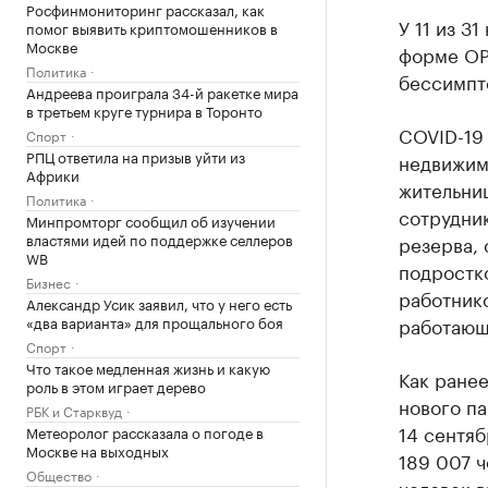
Росфинмониторинг рассказал, как
У 11 из 3
помог выявить криптомошенников в
Москве
форме ОР
Политика
бессимпт
Андреева проиграла 34-й ракетке мира
в третьем круге турнира в Торонто
COVID-19 
Спорт
РПЦ ответила на призыв уйти из
недвижим
Африки
жительниц
Политика
сотрудни
Минпромторг сообщил об изучении
властями идей по поддержке селлеров
резерва, 
WB
подростк
Бизнес
работнико
Александр Усик заявил, что у него есть
«два варианта» для прощального боя
работающ
Спорт
Что такое медленная жизнь и какую
Как ране
роль в этом играет дерево
нового па
РБК и Старквуд
14 сентяб
Метеоролог рассказала о погоде в
Москве на выходных
189 007 ч
Общество
человек 