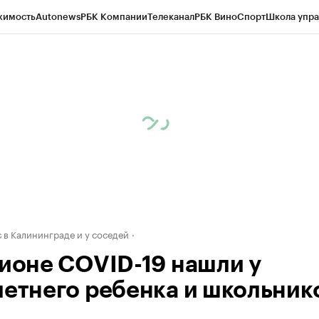
жимость
Autonews
РБК Компании
Телеканал
РБК Вино
Спорт
Школа упра
ипто
РБК Бизнес-среда
Дискуссионный клуб
Исследования
Кредитные 
рагентов
Политика
Экономика
Бизнес
Технологии и медиа
Финансы
Рын
 в Калининграде и у соседей
гионе COVID-19 нашли у
летнего ребенка и школьник