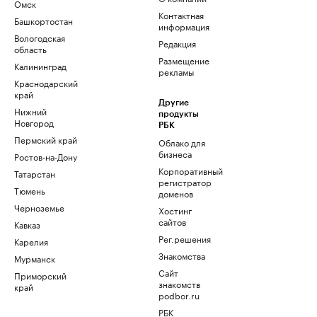
Омск
Контактная
Башкортостан
информация
Вологодская
Редакция
область
Размещение
Калининград
рекламы
Краснодарский
край
Другие
Нижний
продукты
Новгород
РБК
Пермский край
Облако для
бизнеса
Ростов-на-Дону
Корпоративный
Татарстан
регистратор
Тюмень
доменов
Черноземье
Хостинг
сайтов
Кавказ
Рег.решения
Карелия
Знакомства
Мурманск
Сайт
Приморский
знакомств
край
podbor.ru
РБК