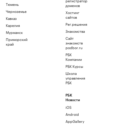
регистратор
Тюмень
доменов
Черноземье
Хостинг
сайтов
Кавказ
Рег.решения
Карелия
Знакомства
Мурманск
Сайт
Приморский
знакомств
край
podbor.ru
РБК
Компании
РБК Курсы
Школа
управления
РБК
РБК
Новости
iOS
Android
AppGallery