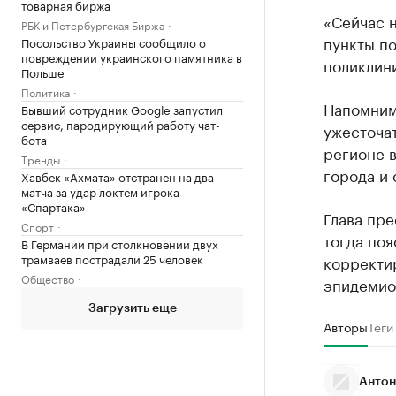
товарная биржа
«Сейчас н
РБК и Петербургская Биржа
пункты по
Посольство Украины сообщило о
повреждении украинского памятника в
поликлини
Польше
Политика
Напомним,
Бывший сотрудник Google запустил
сервис, пародирующий работу чат-
ужесточат
бота
регионе 
Тренды
города и 
Хавбек «Ахмата» отстранен на два
матча за удар локтем игрока
«Спартака»
Глава пр
Спорт
тогда поя
В Германии при столкновении двух
трамваев пострадали 25 человек
корректи
Общество
эпидемио
Загрузить еще
Авторы
Теги
Антон