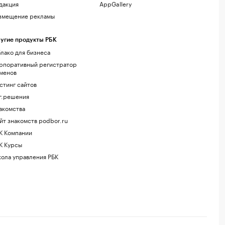
дакция
AppGallery
змещение рекламы
угие продукты РБК
лако для бизнеса
рпоративный регистратор
менов
стинг сайтов
г.решения
акомства
йт знакомств podbor.ru
К Компании
К Курсы
ола управления РБК