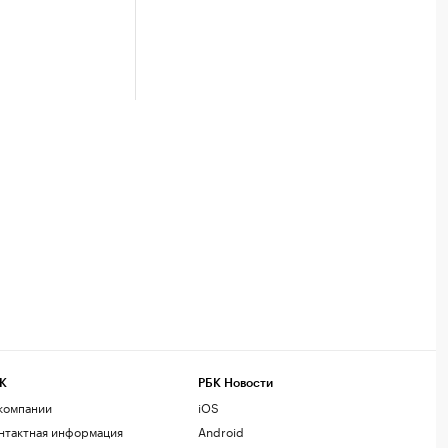
К
РБК Новости
компании
iOS
нтактная информация
Android