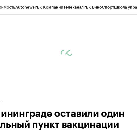
жимость
Autonews
РБК Компании
Телеканал
РБК Вино
Спорт
Школа упра
ипто
РБК Бизнес-среда
Дискуссионный клуб
Исследования
Кредитные 
рагентов
Политика
Экономика
Бизнес
Технологии и медиа
Финансы
Рын
д
лининграде оставили один
льный пункт вакцинации