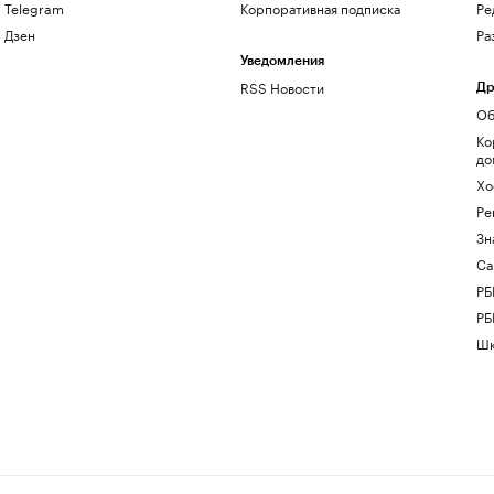
Telegram
Корпоративная подписка
Ре
Дзен
Ра
Уведомления
RSS Новости
Др
Об
Ко
до
Хо
Ре
Зн
Са
РБ
РБ
Шк