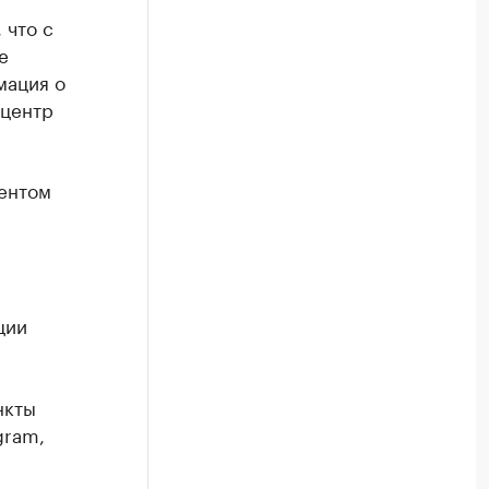
 что с
е
мация о
 центр
ентом
ции
нкты
gram,