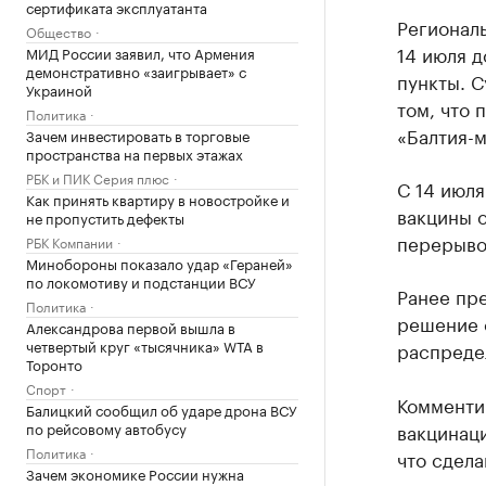
сертификата эксплуатанта
Региональ
Общество
14 июля 
МИД России заявил, что Армения
демонстративно «заигрывает» с
пункты. С
Украиной
том, что 
Политика
«Балтия-м
Зачем инвестировать в торговые
пространства на первых этажах
РБК и ПИК Серия плюс
С 14 июл
Как принять квартиру в новостройке и
вакцины о
не пропустить дефекты
перерывом
РБК Компании
Минобороны показало удар «Гераней»
по локомотиву и подстанции ВСУ
Ранее пре
Политика
решение 
Александрова первой вышла в
четвертый круг «тысячника» WTA в
распреде
Торонто
Спорт
Комменти
Балицкий сообщил об ударе дрона ВСУ
вакцинаци
по рейсовому автобусу
Политика
что сдела
Зачем экономике России нужна