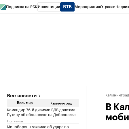
Подписка на РБК
Инвестиции
Мероприятия
Отрасли
Недви
РБК Life
Тренды
Визионеры
Национальные проекты
Город
Стиль
Кр
Спецпроекты СПб
Конференции СПб
Спецпроекты
Проверка конт
Калинингра
Все новости
Калининград
Весь мир
В Ка
Командир 76-й дивизии ВДВ доложил
Путину об обстановке на Доброполье
моби
Политика
Минобороны заявило об ударе по