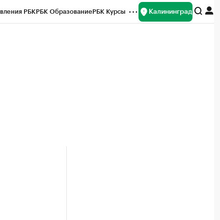
Калининград
вления РБК
РБК Образование
РБК Курсы
рейтинги
Франшизы
Газета
ок наличной валюты