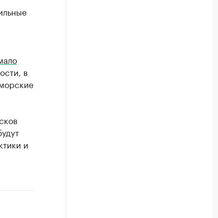
ильные
мало
ости, в
иморские
сков
будут
ктики и