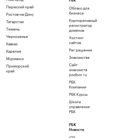
РБК
Пермский край
Облако для
бизнеса
Ростов-на-Дону
Корпоративный
Татарстан
регистратор
Тюмень
доменов
Черноземье
Хостинг
сайтов
Кавказ
Рег.решения
Карелия
Знакомства
Мурманск
Сайт
Приморский
знакомств
край
podbor.ru
РБК
Компании
РБК Курсы
Школа
управления
РБК
РБК
Новости
iOS