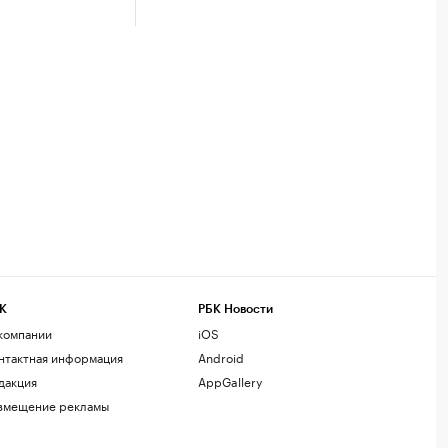
К
РБК Новости
компании
iOS
нтактная информация
Android
дакция
AppGallery
змещение рекламы