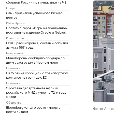
сборной России по гимнастике на ЧЕ
Спорт
Семь признаков успешного бизнес-
центра
РБК и Upside
Прототип героя «Игры на понижение»
поставил на падение Oracle и Nebius
Инвестиции
ГКЧП: расшифровка, состав и события
августа 1991 года
База знаний
Минобороны сообщило об ударе по
двум сухогрузам в Черном море
Политика
На Украине сообщили о транспортном
коллапсе на границе с ЕС
Политика
Экс-глава департамента Африки
российского МИДа умер на 72-м году
жизни
Общество
Bloomberg узнал о росте импорта
Фото: Алек
нефти Китаем