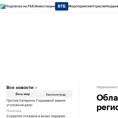
Подписка на РБК
Инвестиции
Мероприятия
Отрасли
Недви
РБК Life
Тренды
Визионеры
Национальные проекты
Город
Стиль
Кр
Спецпроекты СПб
Конференции СПб
Спецпроекты
Проверка конт
Недвижимост
Все новости
Калининград
Весь мир
Обла
Против Катерины Гордеевой завели
уголовное дело
реги
Политика
Хорватия отказала в визах лидерам