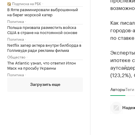
Подписка на РБК
возможно
В Ялте разминировали выброшенный
на берег морской катер
Политика
Как писал
Польша призвала разместить войска
городов-а
США в стране на постоянной основе
по ставке
Политика
Netflix запер актера внутри билборда в
Голливуде ради рекламы фильма
Эксперты 
Общество
ипотеке с
The Atlantic узнал, что ответил Илон
аутсайдер
Маск на просьбу Украины
(123,2%), 
Политика
Загрузить еще
Авторы
Теги
Надеж