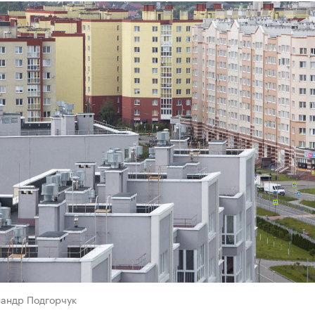
сандр Подгорчук