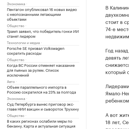
Экономика
В Калинин
Пентагон опубликовал 16 новых видео
двухкомна
с неопознанными летающими
объектами
стоит в с
Общество
74-е мест
Трамп заявил, что победитель гонки ИИ
недвижим
станет лидером
Технологии и медиа
Porsche SE призвал Volkswagen
Год назад
сократить расходы
девять ле
Общество
снижается
Когда ВС России отменяет наказание
для пьяных за рулем. Список
который о
исключений
Авто
Лидерами 
Объем параллельного импорта в
Россию сократился на 23% за полгода
Ямало-Не
Экономика
ребенком 
Суд Петербурга вынес приговор экс-
главе НИИ вакцин и сывороток Трухину
А вот жит
Общество
В каких регионах ослабили меры по
18 лет, С
бензину. Карта и актуальная ситуация
прослежив