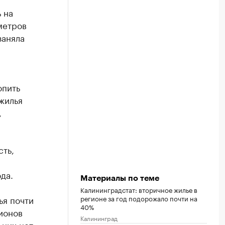
 на
метров
заняла
опить
 жилья
,
сть,
да.
Материалы по теме
Калининградстат: вторичное жилье в
регионе за год подорожало почти на
ья почти
40%
гионов
Калининград
 них нет