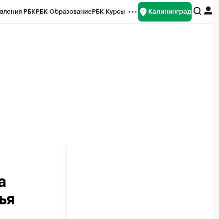
Калининград
вления РБК
РБК Образование
РБК Курсы
рейтинги
Франшизы
Газета
ок наличной валюты
а
ья