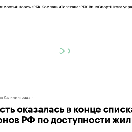
жимость
Autonews
РБК Компании
Телеканал
РБК Вино
Спорт
Школа упра
ипто
РБК Бизнес-среда
Дискуссионный клуб
Исследования
Кредитные 
рагентов
Политика
Экономика
Бизнес
Технологии и медиа
Финансы
Рын
ь Калининграда
сть оказалась в конце списк
онов РФ по доступности жил