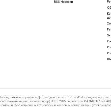
RSS Новости
Др
Об
Ко
до
Хо
Ре
Зн
Са
РБ
РБ
Шк
ения и материалы информационного агентства «РБК» (свидетельство о 
овых коммуникаций (Роскомнадзор) 09.12.2015 за номером ИА №ФС77-63848) 
 связи, информационных технологий и массовых коммуникаций (Роскомнадз