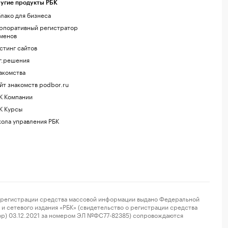
угие продукты РБК
лако для бизнеса
рпоративный регистратор
менов
стинг сайтов
г.решения
акомства
йт знакомств podbor.ru
К Компании
К Курсы
ола управления РБК
регистрации средства массовой информации выдано Федеральной
и сетевого издания «РБК» (свидетельство о регистрации средства
ор) 03.12.2021 за номером ЭЛ №ФС77-82385) сопровождаются