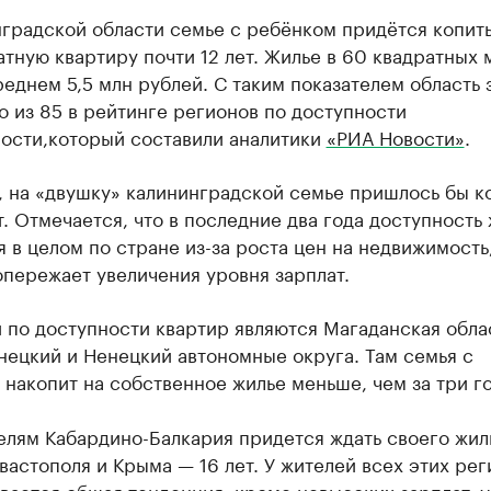
градской области семье с ребёнком придётся копить
тную квартиру почти 12 лет. Жилье в 60 квадратных 
реднем 5,5 млн рублей. С таким показателем область 
о из 85 в рейтинге регионов по доступности
ости,который составили аналитики
«РИА Новости»
.
, на «двушку» калининградской семье пришлось бы к
т. Отмечается, что в последние два года доступность
 в целом по стране из-за роста цен на недвижимость
пережает увеличения уровня зарплат.
по доступности квартир являются Магаданская обла
нецкий и Ненецкий автономные округа. Там семья с
накопит на собственное жилье меньше, чем за три го
елям Кабардино-Балкария придется ждать своего жил
евастополя и Крыма — 16 лет. У жителей всех этих ре
ается общая тенденция: кроме невысоких зарплат, у