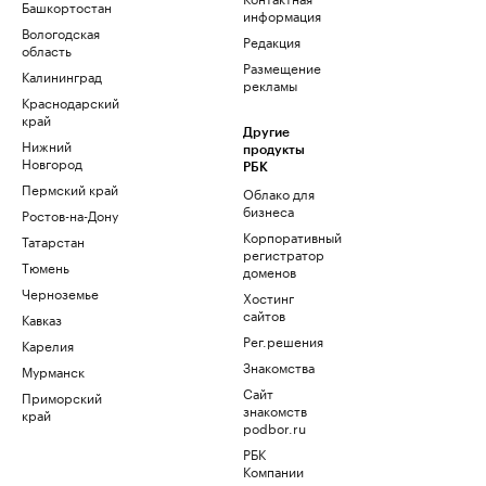
Башкортостан
информация
Вологодская
Редакция
область
Размещение
Калининград
рекламы
Краснодарский
край
Другие
Нижний
продукты
Новгород
РБК
Пермский край
Облако для
бизнеса
Ростов-на-Дону
Корпоративный
Татарстан
регистратор
Тюмень
доменов
Черноземье
Хостинг
сайтов
Кавказ
Рег.решения
Карелия
Знакомства
Мурманск
Сайт
Приморский
знакомств
край
podbor.ru
РБК
Компании