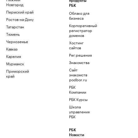
продукты
Новгород
РБК
Пермский край
Облако для
бизнеса
Ростов-на-Дону
Корпоративный
Татарстан
регистратор
Тюмень
доменов
Черноземье
Хостинг
сайтов
Кавказ
Рег.решения
Карелия
Знакомства
Мурманск
Сайт
Приморский
знакомств
край
podbor.ru
РБК
Компании
РБК Курсы
Школа
управления
РБК
РБК
Новости