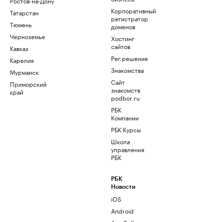
Ростов-на-Дону
Корпоративный
Татарстан
регистратор
Тюмень
доменов
Черноземье
Хостинг
сайтов
Кавказ
Рег.решения
Карелия
Знакомства
Мурманск
Сайт
Приморский
знакомств
край
podbor.ru
РБК
Компании
РБК Курсы
Школа
управления
РБК
РБК
Новости
iOS
Android