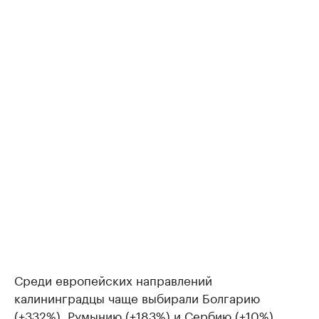
Среди европейских направлений
калининградцы чаще выбирали Болгарию
(+332%), Румынию (+183%) и Сербию (+10%).