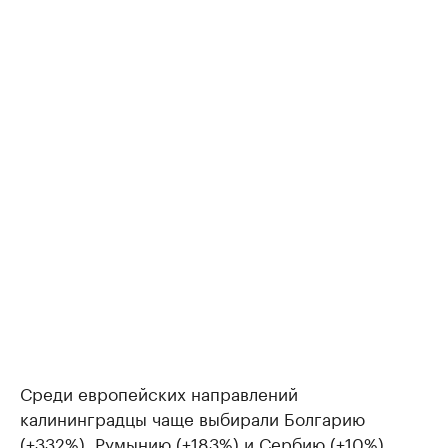
Среди европейских направлений
калининградцы чаще выбирали Болгарию
(+332%), Румынию (+183%) и Сербию (+10%).