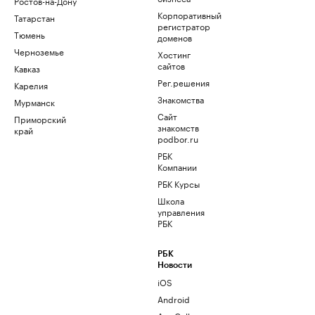
Ростов-на-Дону
Корпоративный
Татарстан
регистратор
Тюмень
доменов
Черноземье
Хостинг
сайтов
Кавказ
Рег.решения
Карелия
Знакомства
Мурманск
Сайт
Приморский
знакомств
край
podbor.ru
РБК
Компании
РБК Курсы
Школа
управления
РБК
РБК
Новости
iOS
Android