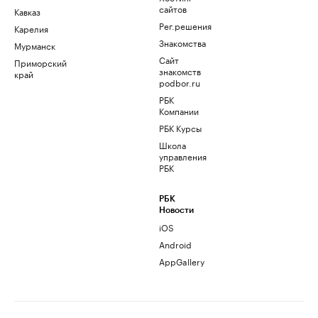
сайтов
Кавказ
Рег.решения
Карелия
Знакомства
Мурманск
Сайт
Приморский
знакомств
край
podbor.ru
РБК
Компании
РБК Курсы
Школа
управления
РБК
РБК
Новости
iOS
Android
AppGallery