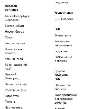
подписка
Новости
регионов
Уведомления
Санкт-Петербург
RSS Новости
и область
Екатеринбург
РБК
Новосибирск
О компании
Омск
Контактная
Башкортостан
информация
Вологодская
Редакция
область
Размещение
Калининград
рекламы
Краснодарский
край
Другие
Нижний
продукты
Новгород
РБК
Пермский край
Облако для
бизнеса
Ростов-на-Дону
Корпоративный
Татарстан
регистратор
Тюмень
доменов
Черноземье
Хостинг