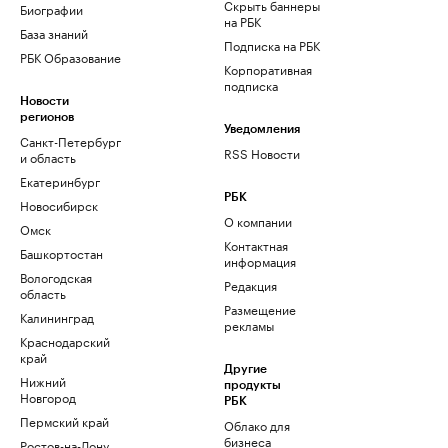
Скрыть баннеры
Биографии
на РБК
База знаний
Подписка на РБК
РБК Образование
Корпоративная
подписка
Новости
регионов
Уведомления
Санкт-Петербург
RSS Новости
и область
Екатеринбург
РБК
Новосибирск
О компании
Омск
Контактная
Башкортостан
информация
Вологодская
Редакция
область
Размещение
Калининград
рекламы
Краснодарский
край
Другие
Нижний
продукты
Новгород
РБК
Пермский край
Облако для
бизнеса
Ростов-на-Дону