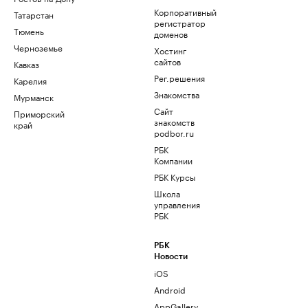
Корпоративный
Татарстан
регистратор
Тюмень
доменов
Черноземье
Хостинг
сайтов
Кавказ
Рег.решения
Карелия
Знакомства
Мурманск
Сайт
Приморский
знакомств
край
podbor.ru
РБК
Компании
РБК Курсы
Школа
управления
РБК
РБК
Новости
iOS
Android
AppGallery