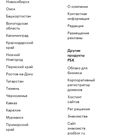
Новосибирск
О компании
Омск
Контактная
Башкортостан
информация
Вологодская
Редакция
область
Размещение
Калининград
рекламы
Краснодарский
край
Другие
Нижний
продукты
Новгород
РБК
Пермский край
Облако для
бизнеса
Ростов-на-Дону
Корпоративный
Татарстан
регистратор
Тюмень
доменов
Черноземье
Хостинг
сайтов
Кавказ
Рег.решения
Карелия
Знакомства
Мурманск
Сайт
Приморский
знакомств
край
podbor.ru