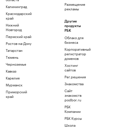
Размещение
Калининград
рекламы
Краснодарский
край
Другие
Нижний
продукты
Новгород
РБК
Пермский край
Облако для
бизнеса
Ростов-на-Дону
Корпоративный
Татарстан
регистратор
Тюмень
доменов
Черноземье
Хостинг
сайтов
Кавказ
Рег.решения
Карелия
Знакомства
Мурманск
Сайт
Приморский
знакомств
край
podbor.ru
РБК
Компании
РБК Курсы
Школа