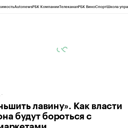
жимость
Autonews
РБК Компании
Телеканал
РБК Вино
Спорт
Школа упра
ипто
РБК Бизнес-среда
Дискуссионный клуб
Исследования
Кредитные 
рагентов
Политика
Экономика
Бизнес
Технологии и медиа
Финансы
Рын
д
ньшить лавину». Как власти
она будут бороться с
маркетами