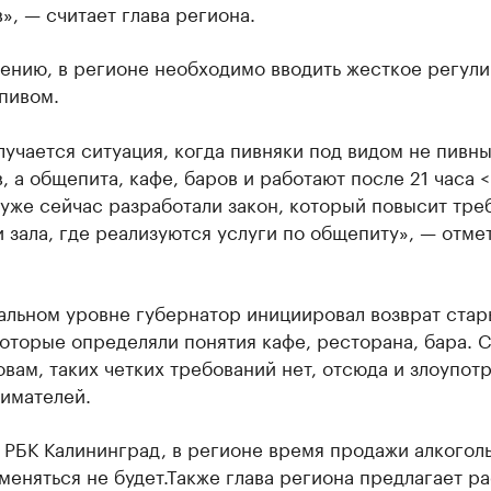
», — считает глава региона.
нению, в регионе необходимо вводить жесткое регул
пивом.
лучается ситуация, когда пивняки под видом не пивн
, а общепита, кафе, баров и работают после 21 часа <.
уже сейчас разработали закон, который повысит тре
 зала, где реализуются услуги по общепиту», — отме
альном уровне губернатор инициировал возврат стар
оторые определяли понятия кафе, ресторана, бара. С
овам, таких четких требований нет, отсюда и злоупот
имателей.
 РБК Калининград, в регионе время продажи алкогол
меняться не будет.Также глава региона предлагает р