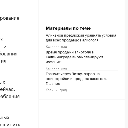
ирование
Материалы по теме
Алиханов предложил уравнять условия
ых
для всех продавцов алкоголя
..>.
Калининград
Время продажи алкоголя в
бования
Калининграде вновь планируют
тил
изменить
Калининград
Транзит через Литву, спрос на
новостройки и продажа алкоголя.
ых
Главное
ейчас,
Калининград
ребления
ьных
асширить