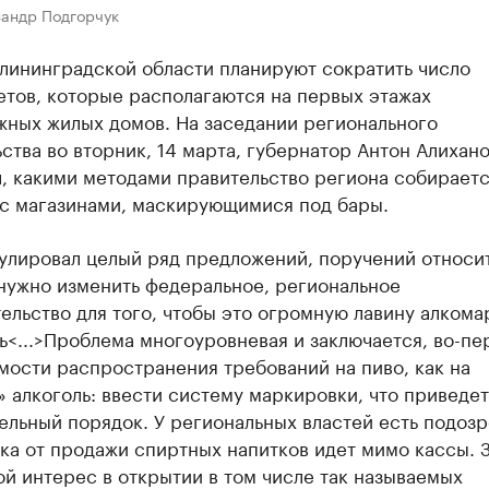
сандр Подгорчук
лининградской области планируют сократить число
етов, которые располагаются на первых этажах
жных жилых домов. На заседании регионального
ства во вторник, 14 марта, губернатор Антон Алихан
, какими методами правительство региона собирает
 с магазинами, маскирующимися под бары.
улировал целый ряд предложений, поручений относи
 нужно изменить федеральное, региональное
ельство для того, чтобы это огромную лавину алкома
<...>Проблема многоуровневая и заключается, во-пер
ости распространения требований на пиво, как на
 алкоголь: ввести систему маркировки, что приведе
ельный порядок. У региональных властей есть подозр
ка от продажи спиртных напитков идет мимо кассы. З
ой интерес в открытии в том числе так называемых