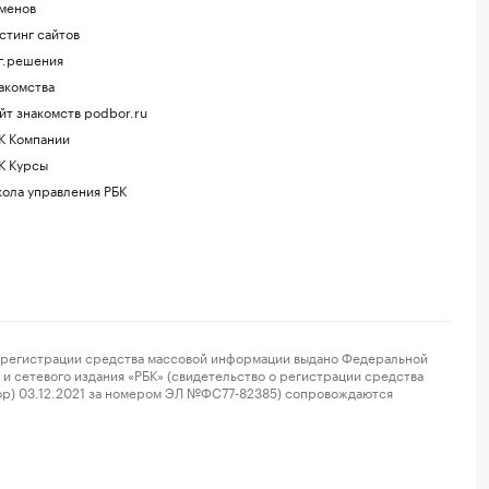
менов
стинг сайтов
г.решения
акомства
йт знакомств podbor.ru
К Компании
К Курсы
ола управления РБК
регистрации средства массовой информации выдано Федеральной
и сетевого издания «РБК» (свидетельство о регистрации средства
ор) 03.12.2021 за номером ЭЛ №ФС77-82385) сопровождаются