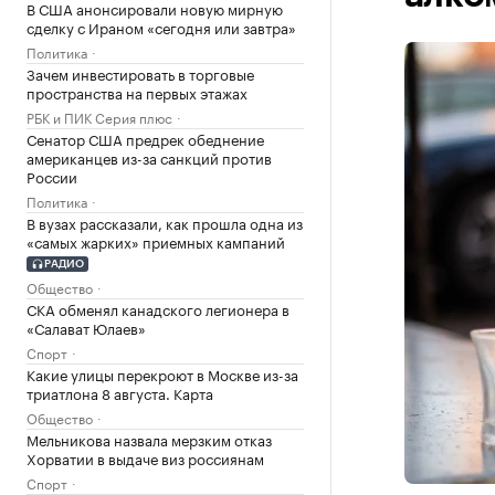
В США анонсировали новую мирную
сделку с Ираном «сегодня или завтра»
Политика
Зачем инвестировать в торговые
пространства на первых этажах
РБК и ПИК Серия плюс
Сенатор США предрек обеднение
американцев из-за санкций против
России
Политика
В вузах рассказали, как прошла одна из
«самых жарких» приемных кампаний
РАДИО
Общество
СКА обменял канадского легионера в
«Салават Юлаев»
Спорт
Какие улицы перекроют в Москве из-за
триатлона 8 августа. Карта
Общество
Мельникова назвала мерзким отказ
Хорватии в выдаче виз россиянам
Спорт