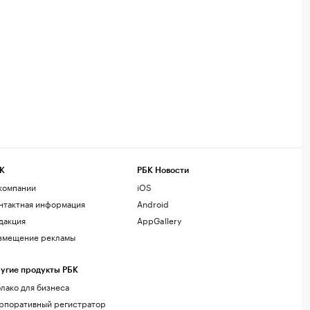
К
РБК Новости
компании
iOS
нтактная информация
Android
дакция
AppGallery
змещение рекламы
угие продукты РБК
лако для бизнеса
рпоративный регистратор