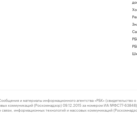
до
Хо
Ре
Зн
Са
РБ
РБ
Шк
ения и материалы информационного агентства «РБК» (свидетельство о 
овых коммуникаций (Роскомнадзор) 09.12.2015 за номером ИА №ФС77-63848) 
 связи, информационных технологий и массовых коммуникаций (Роскомнадз