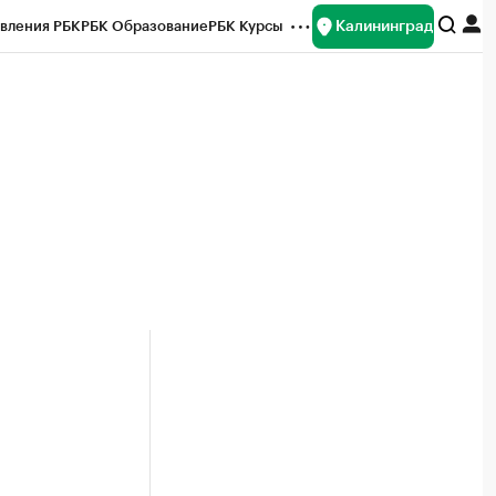
Калининград
вления РБК
РБК Образование
РБК Курсы
рейтинги
Франшизы
Газета
ок наличной валюты