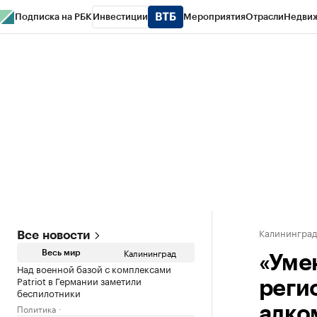
Подписка на РБК
Инвестиции
Мероприятия
Отрасли
Недви
РБК Life
Тренды
Визионеры
Национальные проекты
Город
Стиль
Кр
Спецпроекты СПб
Конференции СПб
Спецпроекты
Проверка конт
Калинингра
Все новости
Калининград
Весь мир
«Уме
Над военной базой с комплексами
Patriot в Германии заметили
реги
беспилотники
Политика
алко