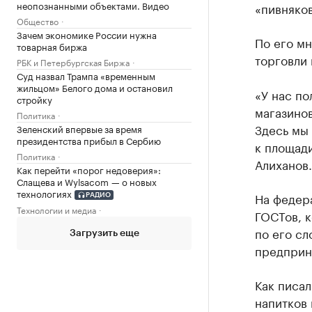
неопознанными объектами. Видео
«пивняков
Общество
Зачем экономике России нужна
По его м
товарная биржа
торговли 
РБК и Петербургская Биржа
Суд назвал Трампа «временным
жильцом» Белого дома и остановил
«У нас по
стройку
магазинов
Политика
Здесь мы 
Зеленский впервые за время
президентства прибыл в Сербию
к площади
Политика
Алиханов.
Как перейти «порог недоверия»:
Слащева и Wylsacom — о новых
технологиях
На федер
РАДИО
Технологии и медиа
ГОСТов, к
по его сл
Загрузить еще
предприн
Как писал
напитков 