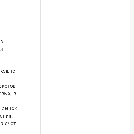
ов
ся
тельно
ркетов
вых, в
т рынок
ения,
а счет