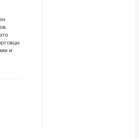
ен
ов.
это
торговцы
зии и