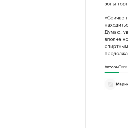
зоны торг
«Сейчас п
находить
Думаю, ув
вполне но
спиртным,
продолжа
Авторы
Теги
Марин