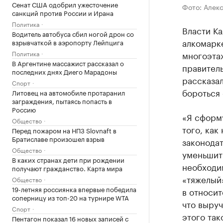
Сенат США одобрил ужесточение
Фото: Алек
санкций против России и Ирана
Политика
Власти Ка
Водитель автобуса сбил ногой дрон со
алкомарк
взрывчаткой в аэропорту Лейпцига
Политика
многоэта
В Аргентине массажист рассказал о
правитель
последних днях Диего Марадоны
рассказал
Спорт
бороться
Литовец на автомобиле протаранил
заграждения, пытаясь попасть в
Россию
«Я сформ
Общество
того, как
Перед пожаром на НПЗ Slovnaft в
Братиславе произошел взрыв
законодат
Общество
уменьшить
В каких странах дети при рождении
необходим
получают гражданство. Карта мира
«тяжелый»
Общество
19-летняя россиянка впервые победила
в относит
соперницу из топ-20 на турнире WTA
что выруч
Спорт
этого так
Пентагон показал 16 новых записей с