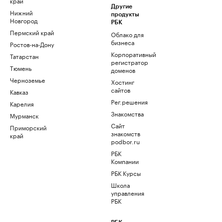
край
Другие
Нижний
продукты
Новгород
РБК
Пермский край
Облако для
бизнеса
Ростов-на-Дону
Корпоративный
Татарстан
регистратор
Тюмень
доменов
Черноземье
Хостинг
сайтов
Кавказ
Рег.решения
Карелия
Знакомства
Мурманск
Сайт
Приморский
знакомств
край
podbor.ru
РБК
Компании
РБК Курсы
Школа
управления
РБК