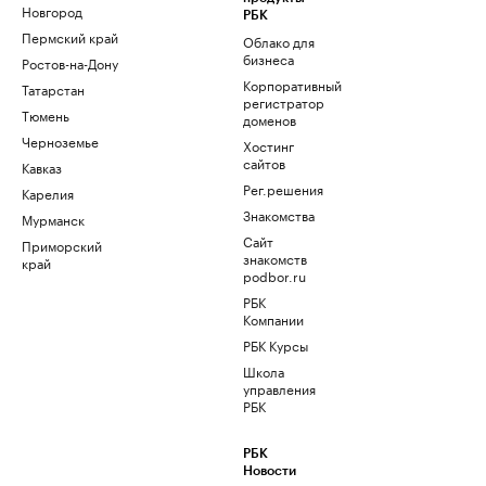
Новгород
РБК
Пермский край
Облако для
бизнеса
Ростов-на-Дону
Корпоративный
Татарстан
регистратор
Тюмень
доменов
Черноземье
Хостинг
сайтов
Кавказ
Рег.решения
Карелия
Знакомства
Мурманск
Сайт
Приморский
знакомств
край
podbor.ru
РБК
Компании
РБК Курсы
Школа
управления
РБК
РБК
Новости