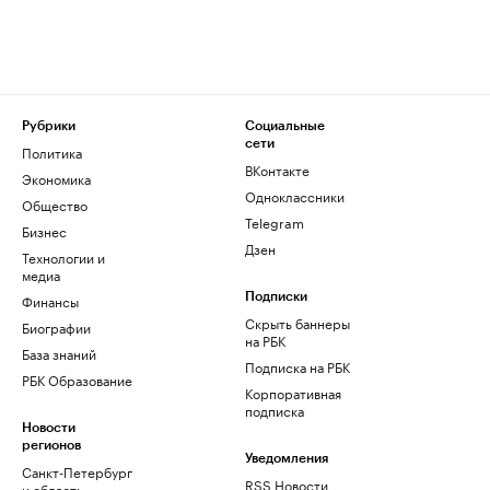
Рубрики
Социальные
сети
Политика
ВКонтакте
Экономика
Одноклассники
Общество
Telegram
Бизнес
Дзен
Технологии и
медиа
Финансы
Подписки
Скрыть баннеры
Биографии
на РБК
База знаний
Подписка на РБК
РБК Образование
Корпоративная
подписка
Новости
регионов
Уведомления
Санкт-Петербург
RSS Новости
и область