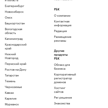
Екатеринбург
РБК
Новосибирск
О компании
Омск
Контактная
Башкортостан
информация
Вологодская
Редакция
область
Размещение
Калининград
рекламы
Краснодарский
край
Другие
Нижний
продукты
Новгород
РБК
Пермский край
Облако для
бизнеса
Ростов-на-Дону
Корпоративный
Татарстан
регистратор
Тюмень
доменов
Черноземье
Хостинг
сайтов
Кавказ
Рег.решения
Карелия
Знакомства
Мурманск