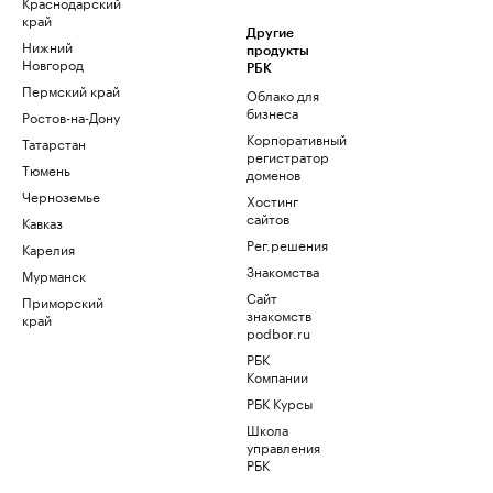
Краснодарский
край
Другие
Нижний
продукты
Новгород
РБК
Пермский край
Облако для
бизнеса
Ростов-на-Дону
Корпоративный
Татарстан
регистратор
Тюмень
доменов
Черноземье
Хостинг
сайтов
Кавказ
Рег.решения
Карелия
Знакомства
Мурманск
Сайт
Приморский
знакомств
край
podbor.ru
РБК
Компании
РБК Курсы
Школа
управления
РБК