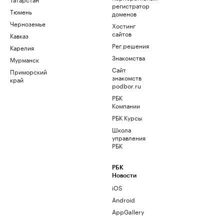
регистратор
Тюмень
доменов
Черноземье
Хостинг
сайтов
Кавказ
Рег.решения
Карелия
Знакомства
Мурманск
Сайт
Приморский
знакомств
край
podbor.ru
РБК
Компании
РБК Курсы
Школа
управления
РБК
РБК
Новости
iOS
Android
AppGallery