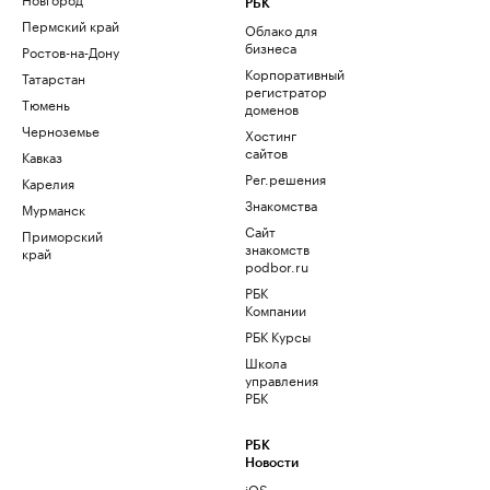
РБК
Пермский край
Облако для
бизнеса
Ростов-на-Дону
Корпоративный
Татарстан
регистратор
Тюмень
доменов
Черноземье
Хостинг
сайтов
Кавказ
Рег.решения
Карелия
Знакомства
Мурманск
Сайт
Приморский
знакомств
край
podbor.ru
РБК
Компании
РБК Курсы
Школа
управления
РБК
РБК
Новости
iOS