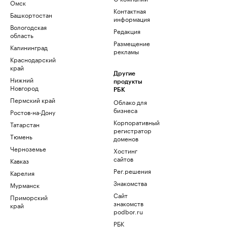
Омск
Контактная
Башкортостан
информация
Вологодская
Редакция
область
Размещение
Калининград
рекламы
Краснодарский
край
Другие
Нижний
продукты
Новгород
РБК
Пермский край
Облако для
бизнеса
Ростов-на-Дону
Корпоративный
Татарстан
регистратор
Тюмень
доменов
Черноземье
Хостинг
сайтов
Кавказ
Рег.решения
Карелия
Знакомства
Мурманск
Сайт
Приморский
знакомств
край
podbor.ru
РБК