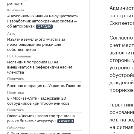
регионы
Администр
Компании
на строит
«Неугоняемых машин не существует».
Разработчик автоохранных систем —
Соответс
об автокражах
РАДИО
Авто
Согласно 
Изъятие земельного участка за
счет мест
неиспользование: риски для
собственников
выполнить
РБК Компании
стороны у
Исландия попросила ЕС не
устройст
вмешиваться в референдум насчет
членства
обустройс
Политика
дождевой 
Военная операция на Украине. Главное
прорисовк
Политика
В «Москва-Сити» задержали 20
сотрудников криптообменников
Гарантийн
Политика
основани
Глава «Эксмо» назвал три тренда на
лет, на в
рынке бизнес-литературы
РАДИО
на сигнал
Общество
обнаружен
В Подмосковье впервые выписали