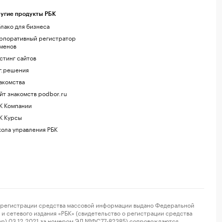
угие продукты РБК
лако для бизнеса
рпоративный регистратор
менов
стинг сайтов
г.решения
акомства
йт знакомств podbor.ru
К Компании
К Курсы
ола управления РБК
регистрации средства массовой информации выдано Федеральной
и сетевого издания «РБК» (свидетельство о регистрации средства
ор) 03.12.2021 за номером ЭЛ №ФС77-82385) сопровождаются