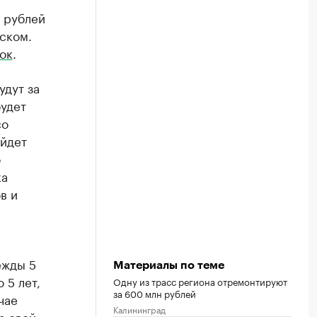
н рублей
ском.
ок
.
удут за
удет
со
ойдет
о
ка
в и
ежды 5
Материалы по теме
 5 лет,
Одну из трасс региона отремонтируют
за 600 млн рублей
чае
Калининград
а свой