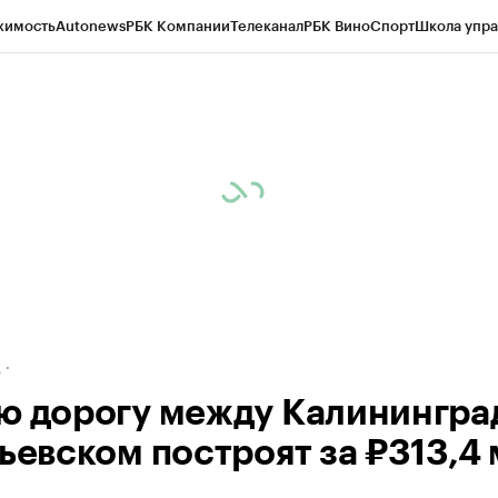
жимость
Autonews
РБК Компании
Телеканал
РБК Вино
Спорт
Школа упра
ипто
РБК Бизнес-среда
Дискуссионный клуб
Исследования
Кредитные 
рагентов
Политика
Экономика
Бизнес
Технологии и медиа
Финансы
Рын
д
ю дорогу между Калинингр
рьевском построят за ₽313,4