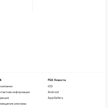
К
РБК Новости
компании
iOS
нтактная информация
Android
дакция
AppGallery
змещение рекламы