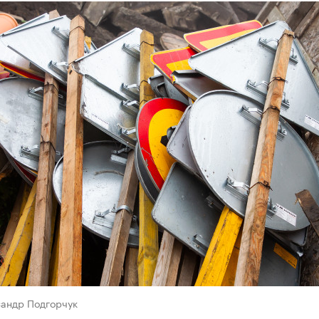
сандр Подгорчук