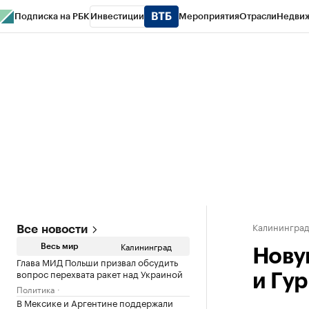
Подписка на РБК
Инвестиции
Мероприятия
Отрасли
Недви
РБК Life
Тренды
Визионеры
Национальные проекты
Город
Стиль
Кр
Спецпроекты СПб
Конференции СПб
Спецпроекты
Проверка конт
Калинингра
Все новости
Калининград
Весь мир
Нову
Глава МИД Польши призвал обсудить
вопрос перехвата ракет над Украиной
и Гу
Политика
В Мексике и Аргентине поддержали