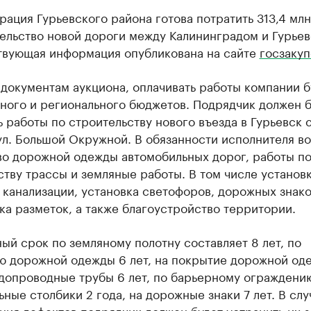
ация Гурьевского района готова потратить 313,4 мл
ельство новой дороги между Калининградом и Гурьев
твующая информация опубликована на сайте
госзакуп
документам аукциона, оплачивать работы компании б
ного и регионального бюджетов. Подрядчик должен б
 работы по строительству нового въезда в Гурьевск 
л. Большой Окружной. В обязанности исполнителя в
во дорожной одежды автомобильных дорог, работы п
тву трассы и земляные работы. В том числе установ
канализации, установка светофоров, дорожных знако
а разметок, а также благоустройство территории.
ый срок по земляному полотну составляет 8 лет, по
ю дорожной одежды 6 лет, на покрытие дорожной од
одопроводные трубы 6 лет, по барьерному ограждению
ьные столбики 2 года, на дорожные знаки 7 лет. В слу
ия дефектов подрядчик должен будет устранить их з