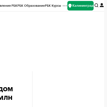
Калининград
вления РБК
РБК Образование
РБК Курсы
рейтинги
Франшизы
Газета
ок наличной валюты
адом
 млн