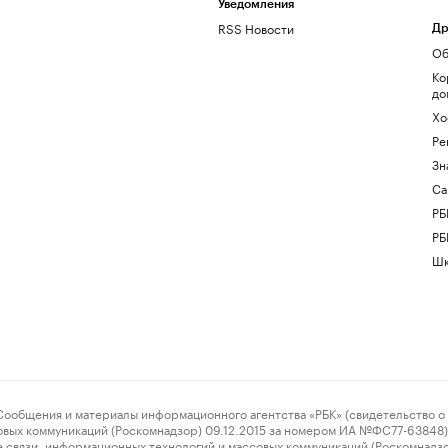
Уведомления
RSS Новости
Др
Об
Ко
до
Хо
Ре
Зн
Са
РБ
РБ
Шк
ения и материалы информационного агентства «РБК» (свидетельство о 
овых коммуникаций (Роскомнадзор) 09.12.2015 за номером ИА №ФС77-63848) 
 связи, информационных технологий и массовых коммуникаций (Роскомнадз