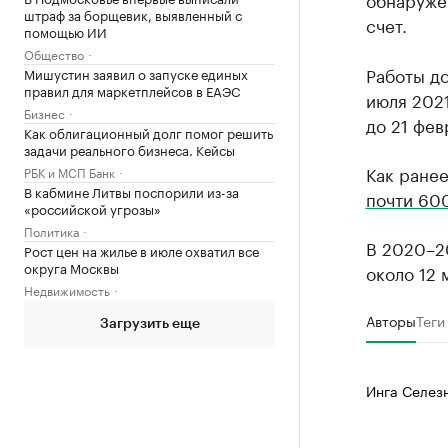
штраф за борщевик, выявленный с
счет.
помощью ИИ
Общество
Работы до
Мишустин заявил о запуске единых
правил для маркетплейсов в ЕАЭС
июля 2021
Бизнес
до 21 фев
Как облигационный долг помог решить
задачи реального бизнеса. Кейсы
Как ране
РБК и МСП Банк
В кабмине Литвы поспорили из-за
почти 60
«российской угрозы»
Политика
В 2020–2
Рост цен на жилье в июле охватил все
округа Москвы
около 12 
Недвижимость
Авторы
Теги
Загрузить еще
Инга Селез