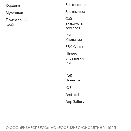
Рег.решения
Карелия
Знакомства
Мурманск
Сайт
Приморский
знакомств
край
podbor.ru
РБК
Компании
РБК Курсы
Школа
управления
РБК
РБК
Новости
iOS
Android
AppGallery
© ООО «БИЗНЕСПРЕСС», АО «РОСБИЗНЕСКОНСАЛТИНГ», 1995–