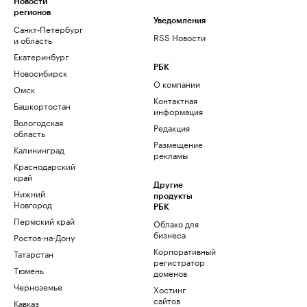
Новости
регионов
Уведомления
Санкт-Петербург
RSS Новости
и область
Екатеринбург
РБК
Новосибирск
О компании
Омск
Контактная
Башкортостан
информация
Вологодская
Редакция
область
Размещение
Калининград
рекламы
Краснодарский
край
Другие
Нижний
продукты
Новгород
РБК
Пермский край
Облако для
бизнеса
Ростов-на-Дону
Корпоративный
Татарстан
регистратор
Тюмень
доменов
Черноземье
Хостинг
сайтов
Кавказ