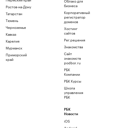
Облако для
бизнеса
Ростов-на-Дону
Корпоративный
Татарстан
регистратор
Тюмень
доменов
Черноземье
Хостинг
сайтов
Кавказ
Рег.решения
Карелия
Знакомства
Мурманск
Сайт
Приморский
знакомств
край
podbor.ru
РБК
Компании
РБК Курсы
Школа
управления
РБК
РБК
Новости
iOS
Android