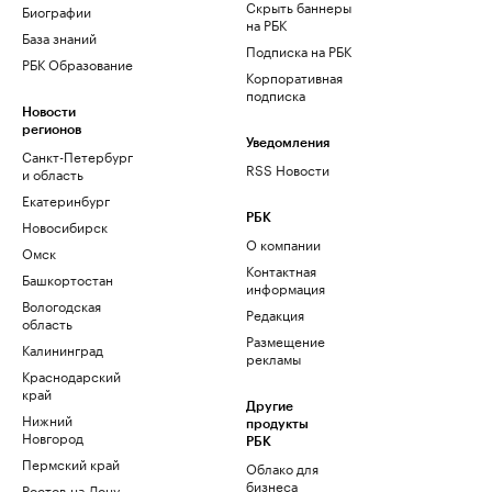
Скрыть баннеры
Биографии
на РБК
База знаний
Подписка на РБК
РБК Образование
Корпоративная
подписка
Новости
регионов
Уведомления
Санкт-Петербург
RSS Новости
и область
Екатеринбург
РБК
Новосибирск
О компании
Омск
Контактная
Башкортостан
информация
Вологодская
Редакция
область
Размещение
Калининград
рекламы
Краснодарский
край
Другие
Нижний
продукты
Новгород
РБК
Пермский край
Облако для
бизнеса
Ростов-на-Дону