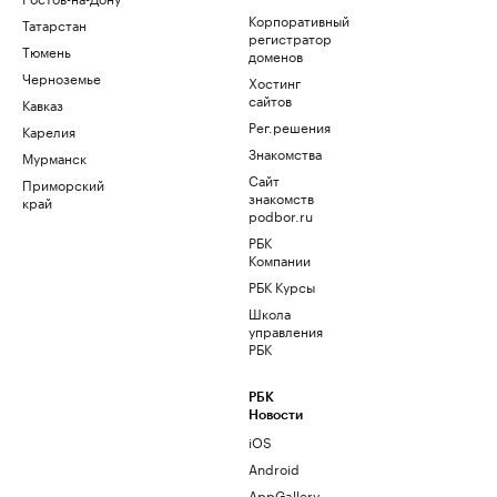
Корпоративный
Татарстан
регистратор
Тюмень
доменов
Черноземье
Хостинг
сайтов
Кавказ
Рег.решения
Карелия
Знакомства
Мурманск
Сайт
Приморский
знакомств
край
podbor.ru
РБК
Компании
РБК Курсы
Школа
управления
РБК
РБК
Новости
iOS
Android
AppGallery