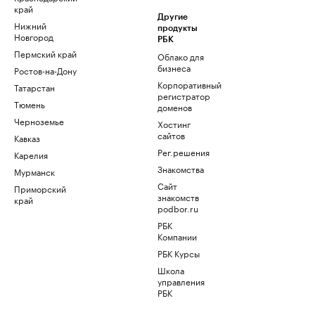
край
Другие
Нижний
продукты
Новгород
РБК
Пермский край
Облако для
бизнеса
Ростов-на-Дону
Корпоративный
Татарстан
регистратор
Тюмень
доменов
Черноземье
Хостинг
сайтов
Кавказ
Рег.решения
Карелия
Знакомства
Мурманск
Сайт
Приморский
знакомств
край
podbor.ru
РБК
Компании
РБК Курсы
Школа
управления
РБК