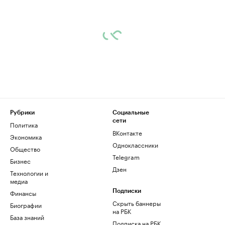
Рубрики
Социальные
сети
Политика
ВКонтакте
Экономика
Одноклассники
Общество
Telegram
Бизнес
Дзен
Технологии и
медиа
Финансы
Подписки
Скрыть баннеры
Биографии
на РБК
База знаний
Подписка на РБК