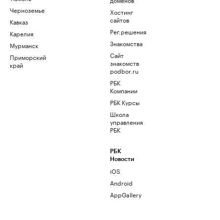
Черноземье
Хостинг
сайтов
Кавказ
Рег.решения
Карелия
Знакомства
Мурманск
Сайт
Приморский
знакомств
край
podbor.ru
РБК
Компании
РБК Курсы
Школа
управления
РБК
РБК
Новости
iOS
Android
AppGallery