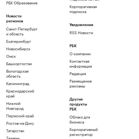
РБК Образование
Корпоративная
подписка
Новости
регионов
Уведомления
Санкт-Петербург
RSS Новости
и область
Екатеринбург
РБК
Новосибирск
О компании
Омск
Контактная
Башкортостан
информация
Вологодская
Редакция
область
Размещение
Калининград
рекламы
Краснодарский
край
Другие
Нижний
продукты
Новгород
РБК
Пермский край
Облако для
бизнеса
Ростов-на-Дону
Корпоративный
Татарстан
регистратор
Тюмень
доменов