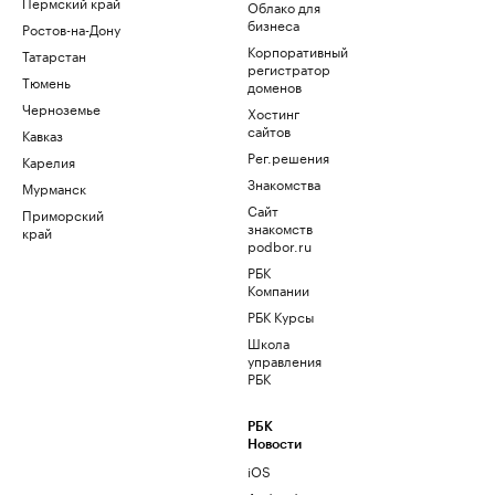
Пермский край
Облако для
бизнеса
Ростов-на-Дону
Корпоративный
Татарстан
регистратор
Тюмень
доменов
Черноземье
Хостинг
сайтов
Кавказ
Рег.решения
Карелия
Знакомства
Мурманск
Сайт
Приморский
знакомств
край
podbor.ru
РБК
Компании
РБК Курсы
Школа
управления
РБК
РБК
Новости
iOS