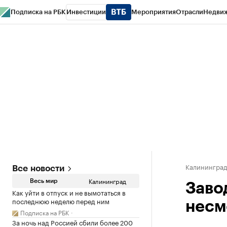
Подписка на РБК
Инвестиции
Мероприятия
Отрасли
Недви
РБК Life
Тренды
Визионеры
Национальные проекты
Город
Стиль
Кр
Спецпроекты СПб
Конференции СПб
Спецпроекты
Проверка конт
Калинингра
Все новости
Калининград
Весь мир
Заво
Как уйти в отпуск и не вымотаться в
последнюю неделю перед ним
несм
Подписка на РБК
За ночь над Россией сбили более 200