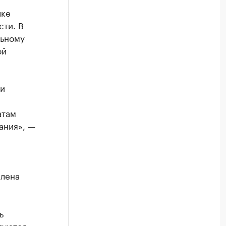
лке
сти. В
льному
ой
ки
атам
ания», —
влена
ь
луются