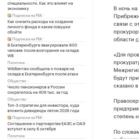
специальности. Как это влияет на
В ночь на
экономику
Прибрежны
Подписка на РБК
Как снизить расходы на создание
связи с э
личного фонда и какие ловушки
прокурор
обойти
области
с
Подписка на РБК
В Екатеринбурге эвакуировали 800
человек после возгорания на складе
«Для про
WB
прокурат
Политика
Wildberries сообщила о пожаре на
Межрегио
складе в Екатеринбурге после атаки
будут пр
Общество
сказано в
Число пенсионеров в России
сократилось на 409 тыс. за год
Общество
Правоохра
Топ-3 стратегии для инвестора, куда
предприят
вложить дивиденды летом 2026 года
степень 
Подписка на РБК
Соглашение о партнерстве ЕАЭС и ОАЭ
вступит в силу 6 октября
По словам
Политика
выбросами