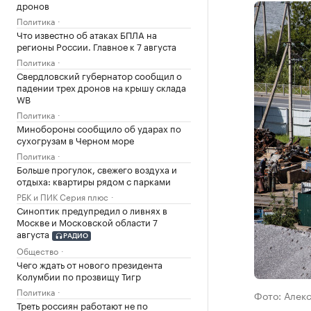
дронов
Политика
Что известно об атаках БПЛА на
регионы России. Главное к 7 августа
Политика
Свердловский губернатор сообщил о
падении трех дронов на крышу склада
WB
Политика
Минобороны сообщило об ударах по
сухогрузам в Черном море
Политика
Больше прогулок, свежего воздуха и
отдыха: квартиры рядом с парками
РБК и ПИК Серия плюс
Синоптик предупредил о ливнях в
Москве и Московской области 7
августа
РАДИО
Общество
Чего ждать от нового президента
Колумбии по прозвищу Тигр
Политика
Фото: Алек
Треть россиян работают не по