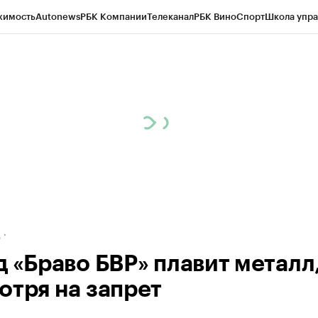
жимость
Autonews
РБК Компании
Телеканал
РБК Вино
Спорт
Школа упра
ипто
РБК Бизнес-среда
Дискуссионный клуб
Исследования
Кредитные 
рагентов
Политика
Экономика
Бизнес
Технологии и медиа
Финансы
Рын
д
д «Браво БВР» плавит металл
отря на запрет