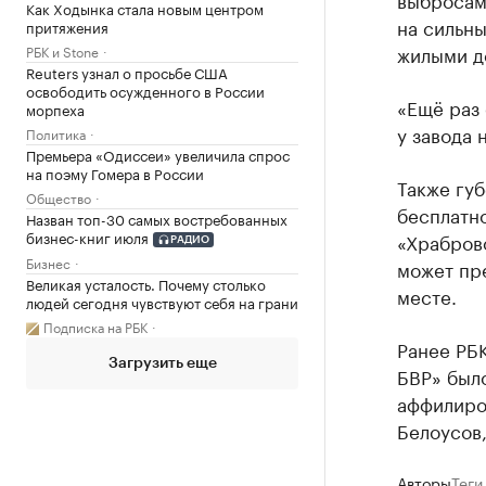
Как Ходынка стала новым центром
на сильны
притяжения
жилыми д
РБК и Stone
Reuters узнал о просьбе США
освободить осужденного в России
«Ещё раз
морпеха
у завода 
Политика
Премьера «Одиссеи» увеличила спрос
на поэму Гомера в России
Также губ
Общество
бесплатн
Назван топ-30 самых востребованных
бизнес-книг июля
«Храбров
РАДИО
Бизнес
может пре
Великая усталость. Почему столько
месте.
людей сегодня чувствуют себя на грани
Подписка на РБК
Ранее РБ
Загрузить еще
БВР» было
аффилиро
Белоусов,
Авторы
Теги