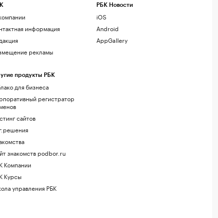
К
РБК Новости
компании
iOS
нтактная информация
Android
дакция
AppGallery
змещение рекламы
угие продукты РБК
лако для бизнеса
рпоративный регистратор
менов
стинг сайтов
г.решения
акомства
йт знакомств podbor.ru
К Компании
К Курсы
ола управления РБК