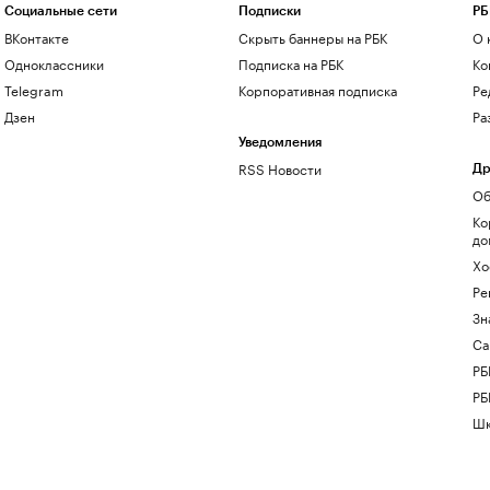
Социальные сети
Подписки
РБ
ВКонтакте
Скрыть баннеры на РБК
О 
Одноклассники
Подписка на РБК
Ко
Telegram
Корпоративная подписка
Ре
Дзен
Ра
Уведомления
RSS Новости
Др
Об
Ко
до
Хо
Ре
Зн
Са
РБ
РБ
Шк