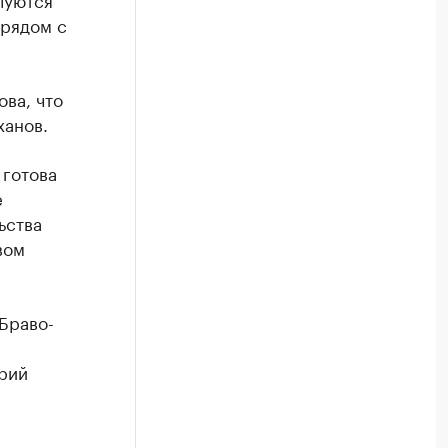
 рядом с
ва, что
ханов.
 готова
е
ьства
вом
«Браво-
рий