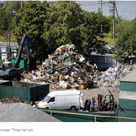
сандр Подгорчук