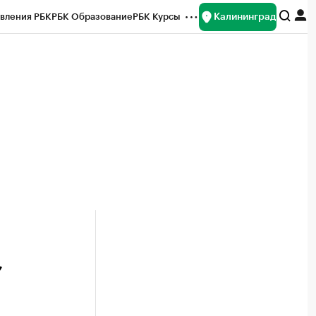
Калининград
вления РБК
РБК Образование
РБК Курсы
рейтинги
Франшизы
Газета
ок наличной валюты
,