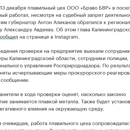
 13 декабря плавильный цех ООО «Браво БВР» в посе
й работал, несмотря на судебный запрет деятельно
тим губернатор Антон Алиханов обратился к региона
у Александру Авдееву. Об этом глава Калининградск
ообщил
на странице в Instagram.
ведения проверки на предприятие выехали сотрудни
уры Калининградскоей области, сотрудники полиции,
нального управления Росприроднадзора. По результ
иняты исчерпывающие меры прокурорского реагиров
 сообщении.
нители в ходе проверки оценят, насколько законно
ие занимается плавкой металла. Также будет устано
негативного влияния на окружающую среду.
 очевидцев, работа плавильного цеха сопровождалас
 веществ на улицу. В частности, местные жители жа