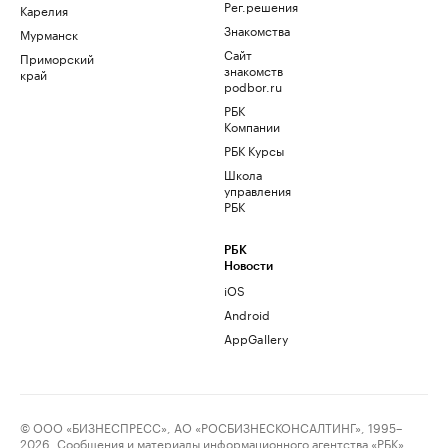
Рег.решения
Карелия
Знакомства
Мурманск
Сайт
Приморский
знакомств
край
podbor.ru
РБК
Компании
РБК Курсы
Школа
управления
РБК
РБК
Новости
iOS
Android
AppGallery
© ООО «БИЗНЕСПРЕСС», АО «РОСБИЗНЕСКОНСАЛТИНГ», 1995–
2026. Сообщения и материалы информационного агентства «РБК»