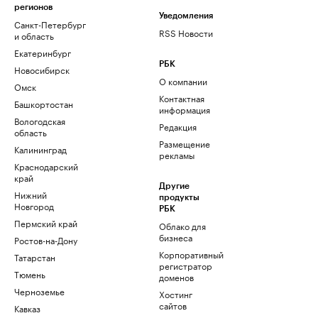
регионов
Уведомления
Санкт-Петербург
RSS Новости
и область
Екатеринбург
РБК
Новосибирск
О компании
Омск
Контактная
Башкортостан
информация
Вологодская
Редакция
область
Размещение
Калининград
рекламы
Краснодарский
край
Другие
Нижний
продукты
Новгород
РБК
Пермский край
Облако для
бизнеса
Ростов-на-Дону
Корпоративный
Татарстан
регистратор
Тюмень
доменов
Черноземье
Хостинг
сайтов
Кавказ