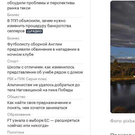
обсудили проблемы и перспективы
рынка такси
Бизнес
В ТПП объяснили, зачем нужно
изменить процедуру банкротства
селлеров
РАДИО
Бизнес
Футболисту сборной Англии
предъявили обвинение в нападении в
ночном клубе
Спорт
Школы с отличием: как изменилось
представление об учебе рядом с домом
РБК и ПИК Серия плюс
Альпинистам не удалось добраться до
тела Наговициной на пике Победы
Общество
Как найти свое предназначение и
понять, чем хочется заниматься
Образование
FT узнала о выборе ЕС — расширяться
Фото: pixb
«сейчас или никогда»
Политика
Прохладна