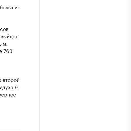
ебольшие
усов
 выйдет
ым.
е 763
о второй
здуха 9-
сферное