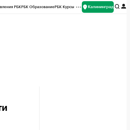
Калининград
вления РБК
РБК Образование
РБК Курсы
рейтинги
Франшизы
Газета
ок наличной валюты
ти