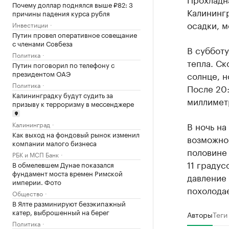
Почему доллар поднялся выше ₽82: 3
Калининг
причины падения курса рубля
осадки, м
Инвестиции
Путин провел оперативное совещание
с членами Совбеза
В субботу
Политика
тепла. Ск
Путин поговорил по телефону с
президентом ОАЭ
солнце, н
Политика
После 20
Калининградку будут судить за
миллиметр
призыву к терроризму в мессенджере
В ночь на
Калининград
Как выход на фондовый рынок изменил
возможно
компании малого бизнеса
половине
РБК и МСП Банк
11 градус
В обмелевшем Дунае показался
фундамент моста времен Римской
давление 
империи. Фото
похолодае
Общество
В Ялте разминируют безэкипажный
катер, выброшенный на берег
Авторы
Теги
Политика