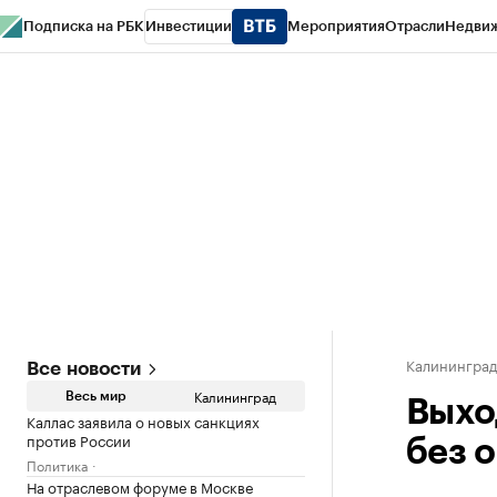
Подписка на РБК
Инвестиции
Мероприятия
Отрасли
Недви
РБК Life
Тренды
Визионеры
Национальные проекты
Город
Стиль
Кр
Спецпроекты СПб
Конференции СПб
Спецпроекты
Проверка конт
Калинингра
Все новости
Калининград
Весь мир
Выхо
Каллас заявила о новых санкциях
против России
без 
Политика
На отраслевом форуме в Москве