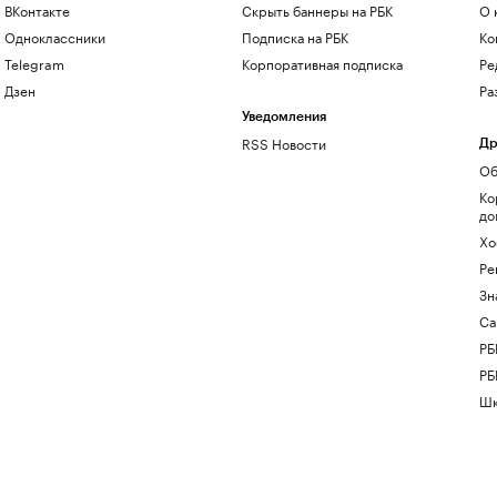
ВКонтакте
Скрыть баннеры на РБК
О 
Одноклассники
Подписка на РБК
Ко
Telegram
Корпоративная подписка
Ре
Дзен
Ра
Уведомления
RSS Новости
Др
Об
Ко
до
Хо
Ре
Зн
Са
РБ
РБ
Шк