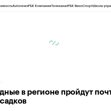
жимость
Autonews
РБК Компании
Телеканал
РБК Вино
Спорт
Школа упра
ипто
РБК Бизнес-среда
Дискуссионный клуб
Исследования
Кредитные 
рагентов
Политика
Экономика
Бизнес
Технологии и медиа
Финансы
Рын
д
дные в регионе пройдут поч
осадков