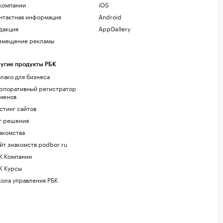
компании
iOS
нтактная информация
Android
дакция
AppGallery
змещение рекламы
угие продукты РБК
лако для бизнеса
рпоративный регистратор
менов
стинг сайтов
г.решения
акомства
йт знакомств podbor.ru
К Компании
К Курсы
ола управления РБК