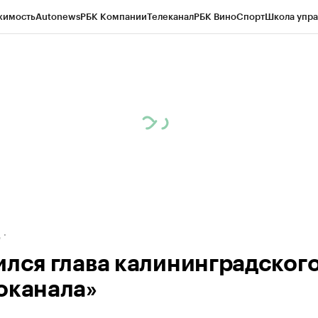
жимость
Autonews
РБК Компании
Телеканал
РБК Вино
Спорт
Школа упра
ипто
РБК Бизнес-среда
Дискуссионный клуб
Исследования
Кредитные 
рагентов
Политика
Экономика
Бизнес
Технологии и медиа
Финансы
Рын
д
ился глава калининградског
оканала»