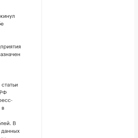
окинул
бе
дприятия
назначен
 статьи
 РФ
ресс-
 в
лей. В
 данных
ены