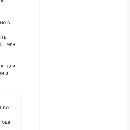
ие в
ыть
 1 млн
ны для
и в
т по
года