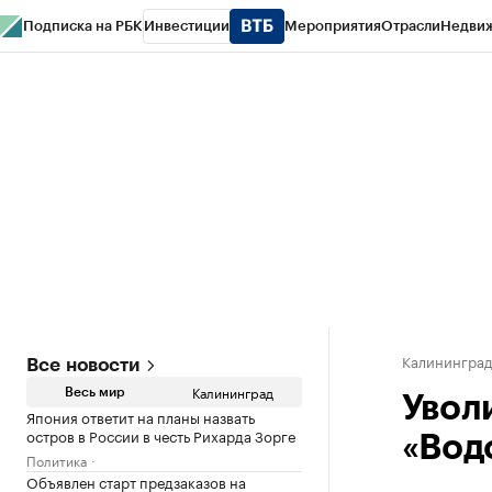
Подписка на РБК
Инвестиции
Мероприятия
Отрасли
Недви
РБК Life
Тренды
Визионеры
Национальные проекты
Город
Стиль
Кр
Спецпроекты СПб
Конференции СПб
Спецпроекты
Проверка конт
Калинингра
Все новости
Калининград
Весь мир
Увол
Япония ответит на планы назвать
остров в России в честь Рихарда Зорге
«Вод
Политика
Объявлен старт предзаказов на