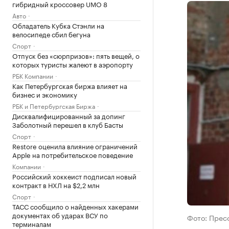
гибридный кроссовер UMO 8
Авто
Обладатель Кубка Стэнли на
велосипеде сбил бегуна
Спорт
Отпуск без «сюрпризов»: пять вещей, о
которых туристы жалеют в аэропорту
РБК Компании
Как Петербургская биржа влияет на
бизнес и экономику
РБК и Петербургская Биржа
Дисквалифицированный за допинг
Заболотный перешел в клуб Басты
Спорт
Restore оценила влияние ограничений
Apple на потребительское поведение
Компании
Российский хоккеист подписал новый
контракт в НХЛ на $2,2 млн
Спорт
ТАСС сообщило о найденных хакерами
документах об ударах ВСУ по
Фото: Прес
терминалам