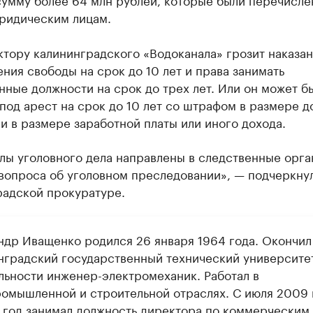
ридическим лицам.
тору калининградского «Водоканала» грозит наказан
ния свободы на срок до 10 лет и права занимать
ные должности на срок до трех лет. Или он может б
од арест на срок до 10 лет со штрафом в размере до
и в размере заработной платы или иного дохода.
лы уголовного дела направлены в следственные орга
вопроса об уголовном преследовании», — подчеркнул
радской прокуратуре.
ндр Иващенко родился 26 января 1964 года. Окончил
нградский государственный технический университе
льности инженер-электромеханик. Работал в
омышленной и строительной отраслях. С июля 2009 
1 год занимал должность директора по коммерческим