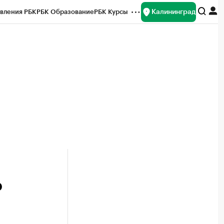
Калининград
вления РБК
РБК Образование
РБК Курсы
рейтинги
Франшизы
Газета
ок наличной валюты
о