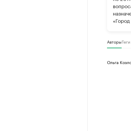
вопрос
назнач
«Город
Авторы
Теги
Ольга Козл