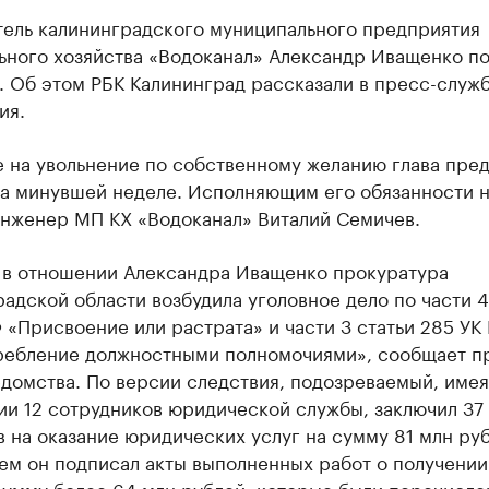
тель калининградского муниципального предприятия
ьного хозяйства «Водоканал» Александр Иващенко п
. Об этом РБК Калининград рассказали в пресс-служ
ия.
е на увольнение по собственному желанию глава пре
на минувшей неделе. Исполняющим его обязанности 
инженер МП КХ «Водоканал» Виталий Семичев.
 в отношении Александра Иващенко прокуратура
адской области возбудила уголовное дело по части 4
 «Присвоение или растрата» и части 3 статьи 285 УК
ребление должностными полномочиями», сообщает п
домства. По версии следствия, подозреваемый, имея
ии 12 сотрудников юридической службы, заключил 37
 на оказание юридических услуг на сумму 81 млн руб
ем он подписал акты выполненных работ о получении
сумму более 64 млн рублей, которые были перечисл