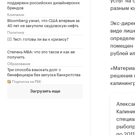
поддержки российских дизайнерских
разным ю
брендов
Компании
Bloomberg узнал, что США впервые за
Экс-дирек
40 лет не закупили саудовскую нефть
виде лише
Политика
определен
✍🏻 Тест: готовы ли вы к кризису?
помещен п
Степень MBA: что это такое и как ее
рублей ил
получить
Образование
«Материа
Три способа взыскать долг с
решения 
бенефициара без запуска банкротства
Подписка на РБК
калининг
Загрузить еще
Алекса
Калини
специа
рыбопр
по 201