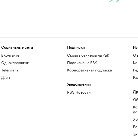
Социальные сети
Подписки
РБ
ВКонтакте
Скрыть баннеры на РБК
О 
Одноклассники
Подписка на РБК
Ко
Telegram
Корпоративная подписка
Ре
Дзен
Ра
Уведомления
RSS Новости
Др
Об
Ко
до
Хо
Ре
Зн