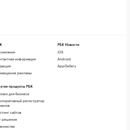
К
РБК Новости
компании
iOS
нтактная информация
Android
дакция
AppGallery
змещение рекламы
угие продукты РБК
лако для бизнеса
рпоративный регистратор
менов
стинг сайтов
г.решения
акомства