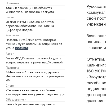
Политика
Руководи
Атаки и эвакуации на объектах
коммунал
Wildberries. Главное на 7 августа
Бизнес
свой пост
ИНФИНИТУМ и «Альфа-Капитал»
учрежден
перевели обслуживание ПИФ на
цифровую модель
Заявлени
Компании
Названы китайские авто, которые
написал 
лучше и хуже остальных защищены от
главный 
угона
РАДИО
Авто
Глава МИД Польши призвал обсудить
Отметим,
вопрос перехвата ракет над Украиной
Калинингр
Политика
160 УК РФ
В Мексике и Аргентине поддержали
«Злоупот
Инфантино после идеи о продаже доли
ЧМ
служба ве
Спорт
подчинен
«Тактическая нищета»: как бизнес
договоров
имитирует нехватку денег ради выгоды
Образование
дальнейш
Lamoda расширяет инструменты
услуг на 