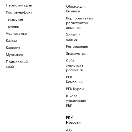
Пермский край
Облако для
бизнеса
Ростов-на-Дону
Корпоративный
Татарстан
регистратор
Тюмень
доменов
Черноземье
Хостинг
сайтов
Кавказ
Рег.решения
Карелия
Знакомства
Мурманск
Сайт
Приморский
знакомств
край
podbor.ru
РБК
Компании
РБК Курсы
Школа
управления
РБК
РБК
Новости
iOS