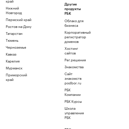
край
Другие
Нижний
продукты
Новгород
РБК
Пермский край
Облако для
бизнеса
Ростов-на-Дону
Корпоративный
Татарстан
регистратор
Тюмень
доменов
Черноземье
Хостинг
сайтов
Кавказ
Рег.решения
Карелия
Знакомства
Мурманск
Сайт
Приморский
знакомств
край
podbor.ru
РБК
Компании
РБК Курсы
Школа
управления
РБК