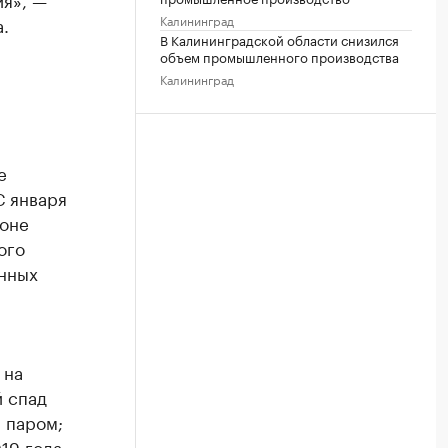
Калининград
.
В Калининградской области снизился
объем промышленного производства
Калининград
и
е
С января
ионе
ого
анных
на
й спад
 паром;
19 года,