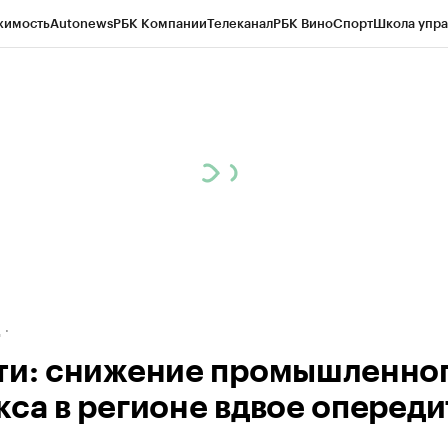
жимость
Autonews
РБК Компании
Телеканал
РБК Вино
Спорт
Школа упра
ипто
РБК Бизнес-среда
Дискуссионный клуб
Исследования
Кредитные 
рагентов
Политика
Экономика
Бизнес
Технологии и медиа
Финансы
Рын
д
ти: снижение промышленно
кса в регионе вдвое опереди