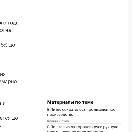
го года
я на
,5% до
тия
ммарно
а и
Материалы по теме
В Литве сократилось промышленное
производство
ется до
Калининград
в
В Польше из-за коронавируса рухнуло
ия», —
промышленное производство