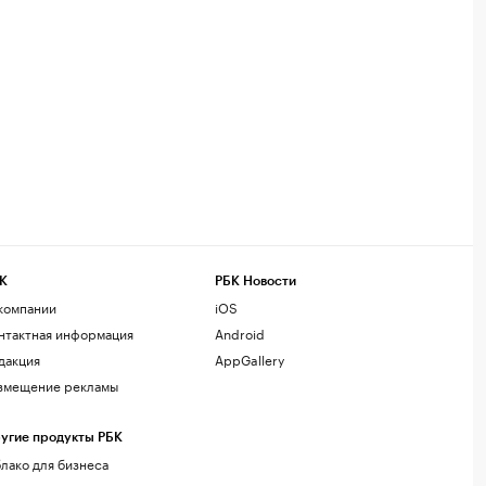
К
РБК Новости
компании
iOS
нтактная информация
Android
дакция
AppGallery
змещение рекламы
угие продукты РБК
лако для бизнеса