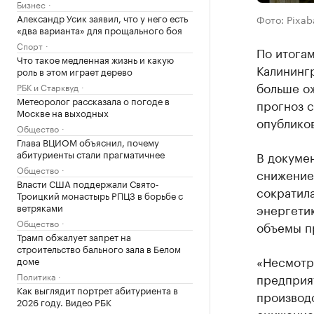
Бизнес
Александр Усик заявил, что у него есть
Фото: Pixab
«два варианта» для прощального боя
Спорт
По итога
Что такое медленная жизнь и какую
Калинингр
роль в этом играет дерево
больше ож
РБК и Старквуд
Метеоролог рассказала о погоде в
прогноз 
Москве на выходных
опубликов
Общество
Глава ВЦИОМ объяснил, почему
абитуриенты стали прагматичнее
В докумен
Общество
снижение
Власти США поддержали Свято-
сократила
Троицкий монастырь РПЦЗ в борьбе с
ветряками
энергетик
Общество
объемы п
Трамп обжалует запрет на
строительство бального зала в Белом
«Несмотр
доме
Политика
предприя
Как выглядит портрет абитуриента в
производс
2026 году. Видео РБК
снижение 