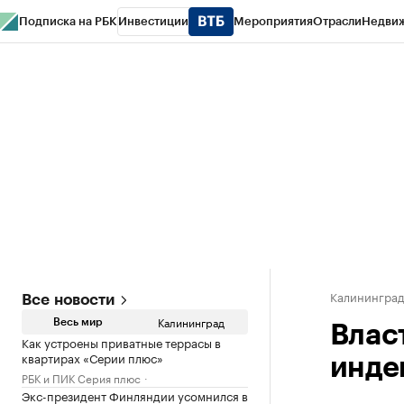
Подписка на РБК
Инвестиции
Мероприятия
Отрасли
Недви
РБК Life
Тренды
Визионеры
Национальные проекты
Город
Стиль
Кр
Спецпроекты СПб
Конференции СПб
Спецпроекты
Проверка конт
Калинингра
Все новости
Калининград
Весь мир
Влас
Как устроены приватные террасы в
квартирах «Серии плюс»
инде
РБК и ПИК Серия плюс
Экс-президент Финляндии усомнился в