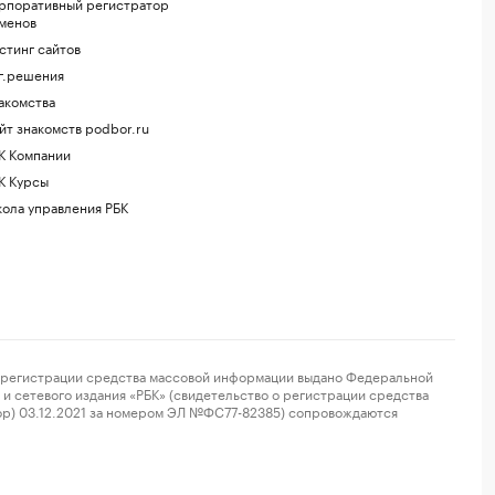
рпоративный регистратор
менов
стинг сайтов
г.решения
акомства
йт знакомств podbor.ru
К Компании
К Курсы
ола управления РБК
регистрации средства массовой информации выдано Федеральной
и сетевого издания «РБК» (свидетельство о регистрации средства
ор) 03.12.2021 за номером ЭЛ №ФС77-82385) сопровождаются