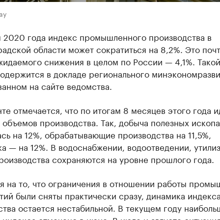
ay
м 2020 года индекс промышленного производства в
адской области может сократиться на 8,2%. Это поч
идаемого снижения в целом по России — 4,1%. Тако
содержится в докладе регионального минэкономразви
анном на сайте ведомства.
те отмечается, что по итогам 8 месяцев этого года и
 объемов производства. Так, добыча полезных ископ
сь на 12%, обрабатывающие производства на 11,5%,
а — на 12%. В водоснабжении, водоотведении, утили
роизводства сохраняются на уровне прошлого года.
я на то, что ограничения в отношении работы пром
тий были сняты практически сразу, динамика индекс
тва остается нестабильной. В текущем году наиболь
индекса отмечено в июне. В июле и августе ситуаци