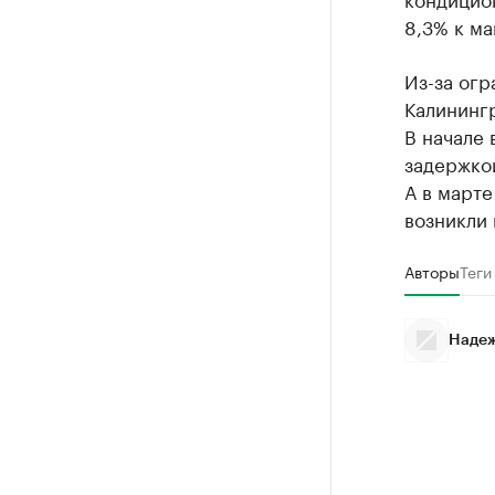
8,3% к ма
Из-за огр
Калининг
В начале
задержко
А в марте
возникли
Авторы
Теги
Надеж