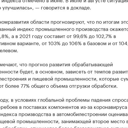
 улучшилась», — говорится в докладе.
омразвития области прогнозируют, что по итогам это
ванный индекс промышленного производства окажетс
,8%, а в 2021 году составит от 99,6% до 102,7% в
ивном варианте, от 103% до 106% в базовом и от 104
целевом.
тмечают, что прогноз развития обрабатывающей
ности будет, в основном, зависеть от темпов разви
лестроения и пищевой промышленности, которые су
т более 77% общего объема отгрузки обработки.
оду, в условиях глобальной проблемы падения спрос
ребоев в поставках компонентов из-за коронавируса
индекса производства в автомобилестроении оценива
ищевой промышленности, занимающей второе место 
 обработки, отмечается более благоприятная ситуац