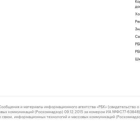
Ко
до
Хо
Ре
Зн
Са
РБ
РБ
Шк
ения и материалы информационного агентства «РБК» (свидетельство о 
овых коммуникаций (Роскомнадзор) 09.12.2015 за номером ИА №ФС77-63848) 
 связи, информационных технологий и массовых коммуникаций (Роскомнадз