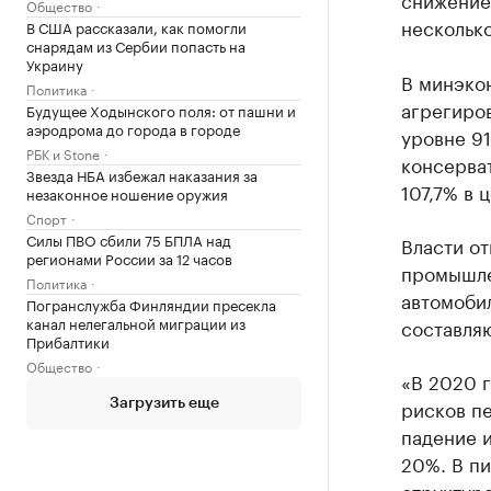
Общество
несколько
В США рассказали, как помогли
снарядам из Сербии попасть на
Украину
В минэкон
Политика
агрегиро
Будущее Ходынского поля: от пашни и
аэродрома до города в городе
уровне 91
РБК и Stone
консерват
Звезда НБА избежал наказания за
107,7% в 
незаконное ношение оружия
Спорт
Силы ПВО сбили 75 БПЛА над
Власти о
регионами России за 12 часов
промышлен
Политика
автомоби
Погранслужба Финляндии пресекла
канал нелегальной миграции из
составляю
Прибалтики
Общество
«В 2020 г
рисков пе
Загрузить еще
падение 
20%. В п
структуре