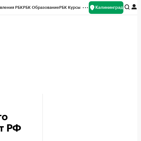
Калининград
вления РБК
РБК Образование
РБК Курсы
рейтинги
Франшизы
Газета
ок наличной валюты
го
т РФ