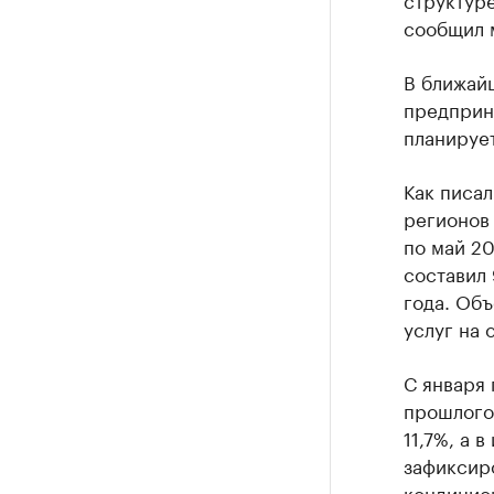
сообщил 
В ближай
предприн
планирует
Как писал
регионов
по май 2
составил
года. Объ
услуг на 
С января
прошлого
11,7%, а 
зафиксиро
кондицио