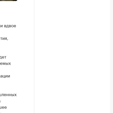
ти вдвое
й
тия,
дет
аемых
зации
ышленных
а
шее
я