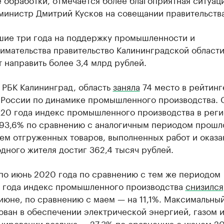
министр Дмитрий Кусков на совещании правительства
шие три года на поддержку промышленности и
имательства правительство Калининградской област
 направить более 3,4 млрд рублей.
 РБК Калининград, область
заняла
74 место в рейтинг
 России по динамике промышленного производства. 
020 года индекс промышленного производства в рег
 93,6% по сравнению с аналогичным периодом прошл
ем отгруженных товаров, выполненных работ и оказ
одного жителя достиг 362,4 тысяч рублей.
 по июнь 2020 года по сравнению с тем же периодом
 года индекс промышленного производства
снизился
в июне, по сравнению с маем — на 11,1%. Максимальны
ван в обеспечении электрической энергией, газом и
нировании воздуха — 27,3% по сравнению с июнем 20