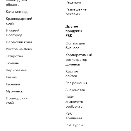
Редакция
область
Размещение
Калининград
рекламы
Краснодарский
край
Другие
Нижний
продукты
Новгород
РБК
Пермский край
Облако для
бизнеса
Ростов-на-Дону
Корпоративный
Татарстан
регистратор
Тюмень
доменов
Черноземье
Хостинг
сайтов
Кавказ
Рег.решения
Карелия
Знакомства
Мурманск
Сайт
Приморский
знакомств
край
podbor.ru
РБК
Компании
РБК Курсы