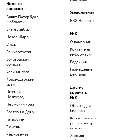
Новости
регионов
Уведомления
Санкт-Петербург
RSS Новости
и область
Екатеринбург
РБК
Новосибирск
О компании
Омск
Контактная
Башкортостан
информация
Вологодская
Редакция
область
Размещение
Калининград
рекламы
Краснодарский
край
Другие
Нижний
продукты
Новгород
РБК
Пермский край
Облако для
бизнеса
Ростов-на-Дону
Корпоративный
Татарстан
регистратор
Тюмень
доменов
Черноземье
Хостинг
сайтов