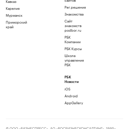
Кавказ
Рег.решения
Карелия
Знакомства
Мурманск
Сайт
Приморский
знакомств
край
podbor.ru
РБК
Компании
РБК Курсы
Школа
управления
РБК
РБК
Новости
iOS
Android
AppGallery
© ООО «БИЗНЕСПРЕСС», АО «РОСБИЗНЕСКОНСАЛТИНГ», 1995–