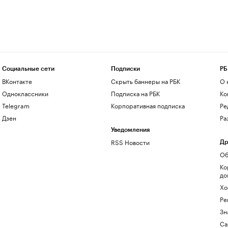
Социальные сети
Подписки
РБ
ВКонтакте
Скрыть баннеры на РБК
О 
Одноклассники
Подписка на РБК
Ко
Telegram
Корпоративная подписка
Ре
Дзен
Ра
Уведомления
RSS Новости
Др
Об
Ко
до
Хо
Ре
Зн
Са