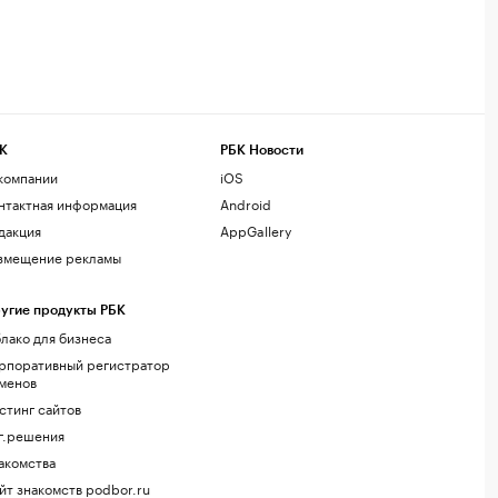
К
РБК Новости
компании
iOS
нтактная информация
Android
дакция
AppGallery
змещение рекламы
угие продукты РБК
лако для бизнеса
рпоративный регистратор
менов
стинг сайтов
г.решения
акомства
йт знакомств podbor.ru