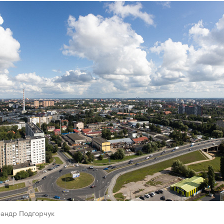
сандр Подгорчук