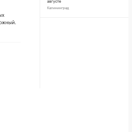
августе
Калининград
ых
ожный.