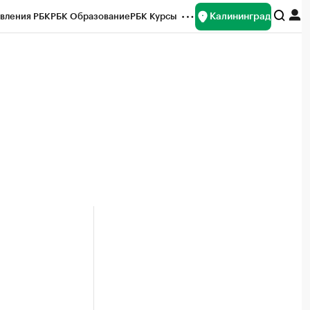
Калининград
вления РБК
РБК Образование
РБК Курсы
рейтинги
Франшизы
Газета
ок наличной валюты