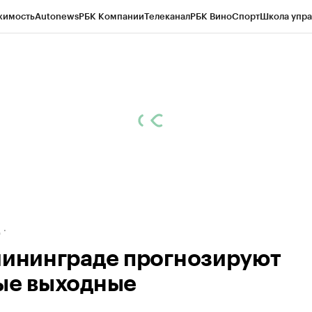
жимость
Autonews
РБК Компании
Телеканал
РБК Вино
Спорт
Школа упра
ипто
РБК Бизнес-среда
Дискуссионный клуб
Исследования
Кредитные 
рагентов
Политика
Экономика
Бизнес
Технологии и медиа
Финансы
Рын
д
лининграде прогнозируют
ые выходные