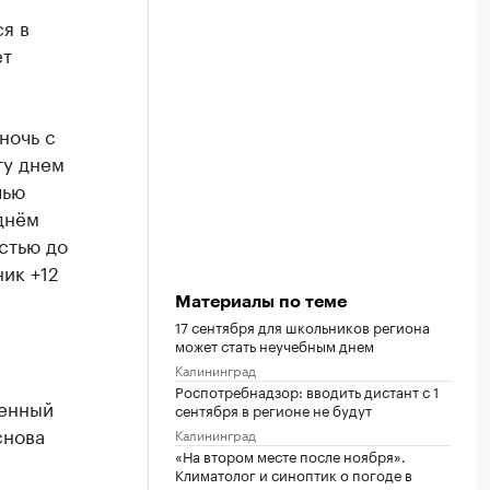
я в
ет
ночь с
ту днем
чью
 днём
остью до
ик +12
Материалы по теме
17 сентября для школьников региона
может стать неучебным днем
Калининград
Роспотребнадзор: вводить дистант с 1
ренный
сентября в регионе не будут
снова
Калининград
«На втором месте после ноября».
Климатолог и синоптик о погоде в