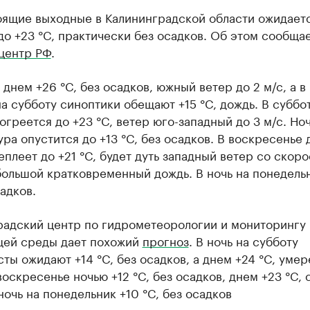
оящие выходные в Калининградской области ожидаетс
о +23 °C, практически без осадков. Об этом сообща
центр РФ
.
 днем +26 °C, без осадков, южный ветер до 2 м/с, а в 
а субботу синоптики обещают +15 °C, дождь. В суббо
огреется до +23 °C, ветер юго-западный до 3 м/с. Но
ра опустится до +13 °C, без осадков. В воскресенье
еплеет до +21 °C, будет дуть западный ветер со скор
большой кратковременный дождь. В ночь на понедельн
садков.
радский центр по гидрометеорологии и мониторингу
ей среды дает похожий
прогноз
. В ночь на субботу
ты ожидают +14 °C, без осадков, а днем +24 °C, уме
воскресенье ночью +12 °C, без осадков, днем +23 °C, 
ночь на понедельник +10 °C, без осадков