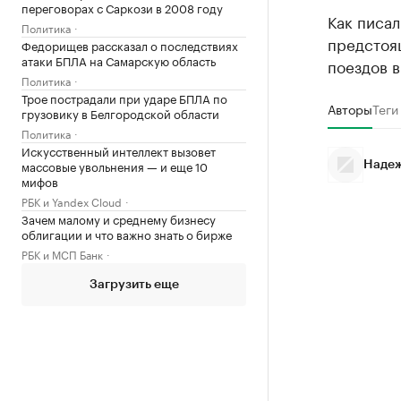
переговорах с Саркози в 2008 году
Как писал
Политика
предстоя
Федорищев рассказал о последствиях
атаки БПЛА на Самарскую область
поездов в
Политика
Трое пострадали при ударе БПЛА по
Авторы
Теги
грузовику в Белгородской области
Политика
Искусственный интеллект вызовет
массовые увольнения — и еще 10
Надеж
мифов
РБК и Yandex Cloud
Зачем малому и среднему бизнесу
облигации и что важно знать о бирже
РБК и МСП Банк
Загрузить еще