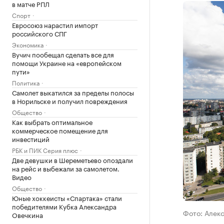
в матче РПЛ
Спорт
Евросоюз нарастил импорт
российского СПГ
Экономика
Вучич пообещал сделать все для
помощи Украине на «европейском
пути»
Политика
Самолет выкатился за пределы полосы
в Норильске и получил повреждения
Общество
Как выбрать оптимальное
коммерческое помещение для
инвестиций
РБК и ПИК Серия плюс
Две девушки в Шереметьево опоздали
на рейс и выбежали за самолетом.
Видео
Общество
Юные хоккеисты «Спартака» стали
победителями Кубка Александра
Фото: Алек
Овечкина