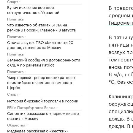
Спорт
В предст
Вучич исключил военное
сотрудничество с Украиной
среднем д
Политика
Гидромет
Что известно об атаках БПЛА на
регионы России. Главное к 8 августа
В пятницу
Политика
С начала суток ПВО сбила почти 20
пятницы н
дронов, летевших на Москву
воздух пр
Политика
температу
Зеленский сообщил о договоренности
с США по ракетам Patriot
вновь пот
Политика
6 м/с, не
Умер первый тренер шестикратного
°C, без о
олимпийского чемпиона гимнаста
Щербо
Спорт
Калининг
История биржевой торговли в России
окружающ
РБК и Петербургская Биржа
специалис
Синоптик рассказал о «первом визите
дождь. В 
осени» в Москву
дожди. В 
Общество
Медведев рассказал о «жестких»