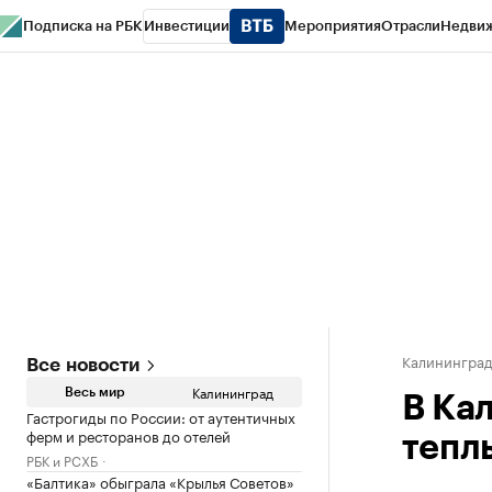
Подписка на РБК
Инвестиции
Мероприятия
Отрасли
Недви
РБК Life
Тренды
Визионеры
Национальные проекты
Город
Стиль
Кр
Спецпроекты СПб
Конференции СПб
Спецпроекты
Проверка конт
Калинингра
Все новости
Калининград
Весь мир
В Ка
Гастрогиды по России: от аутентичных
ферм и ресторанов до отелей
тепл
РБК и РСХБ
«Балтика» обыграла «Крылья Советов»